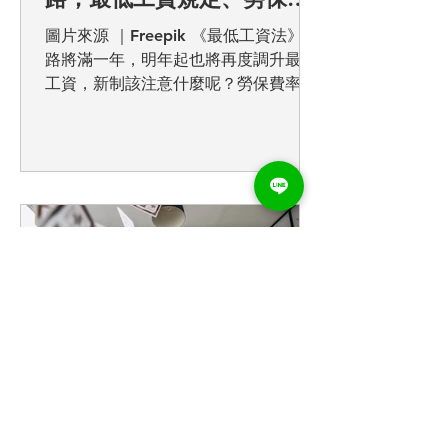
資級距與費率調整懶人包看
圖片來源 ｜Freepik 《最低工資法》上
這篇就夠！
路將滿一年，明年起也將再度調升最低
工資，新制該注意什麼呢？勞保費率每
兩年調升一次，2025年也將再調升為
12.5%，勞動新制雙雙調整，讓企業運
營成本大幅提升外，計算上也需重新調
整，雇主及人資該如何因應？你需要的
表格，小編都整理好了...