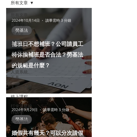
所有文章
所有文章
2024年10月14日
讀畢需時 3 分鐘
最新資訊
勞基法
勞基法
補班日不想補班？公司請員工
薪資計算
人事管理
特休換補班是否合法？勞基法
企業培訓
的規範是什麼？
人資系統、
工具
人資忙什麼
線上課程
打卡之星操
2024年9月29日
讀畢需時 3 分鐘
作說明
勞基法
出勤管理
婚假共有幾天？可以分次請假