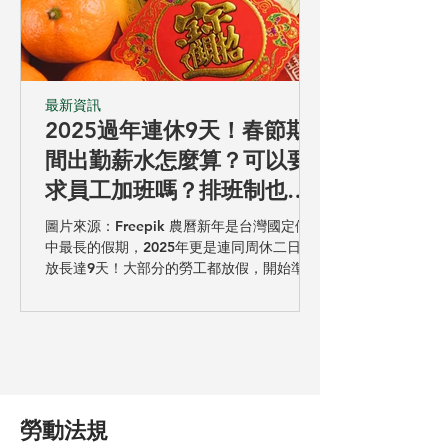
最新資訊
2025過年連休9天！春節期
間出勤薪水怎麼算？可以要
求員工加班嗎？排班制也有
加班費嗎？農曆年連假出勤
圖片來源：Freepik 農曆新年是台灣國定假期
四大重點看這篇！
中最長的假期，2025年更是連同周休二日連
放長達9天！大部分的勞工都放假，開始準備
除舊佈新、返鄉過節，但也因此，觀光熱門
區域、餐廳、百貨商場往往人滿為患，這時
候可才是商家賺錢的好時機！過年期間該怎
麼支薪呢？有哪些時間不能上班？...
勞動法規