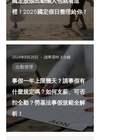
國定放假出勤懶人包就看這
裡！2025國定假日整理給你！
2024年9月20日
讀畢需時 3 分鐘
出勤管理
事假一年上限幾天？請事假有
什麼規定嗎？如何支薪、可否
扣全勤？勞基法事假規範全解
析！