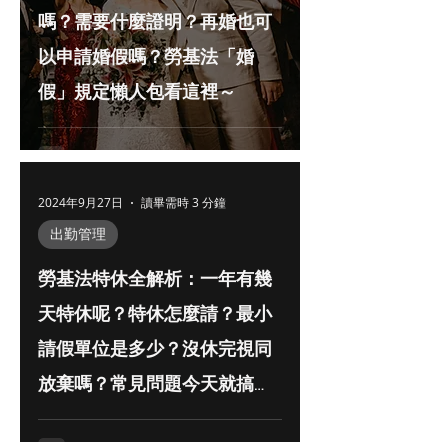
嗎？需要什麼證明？再婚也可
以申請婚假嗎？勞基法「婚
假」規定懶人包看這裡～
2024年9月27日
讀畢需時 3 分鐘
出勤管理
勞基法特休全解析：一年有幾
天特休呢？特休怎麼請？最小
請假單位是多少？沒休完視同
放棄嗎？常見問題今天就搞
懂！