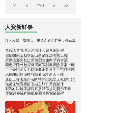
4
/
41
​人資新鮮事
打卡支薪，最知心！更多人資新鮮事，都在這
事假
人事管理
人才培訓
人資系統
休假
僱傭關係
全勤獎金
出勤紀錄
加班
加班費
勞動檢查
勞基法
勞檢
勞資協商
勞資會議
國定假日
外包
家庭照顧假
就業保險
居家上班
工具介紹
延長工時
微型企業
性平平等
打卡鐘
承攬關係
拍攝技巧
招募徵才
新人入職
最低工資法
最新活動
特休
知識變現
社群行銷
職災保險
育嬰留停
自主加班
薪資
補休
製課心法
解僱
課程直播
請假規則
變形工時
資遣
趨勢解析
離職
離職預告期
颱風假