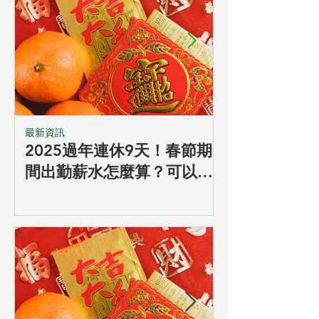
最新資訊
最新資訊
2025過年連休9天！春節期
2025年基
間出勤薪水怎麼算？可以要
又調漲了！勞
求員工加班嗎？排班制也有
路，最低工資
加班費嗎？農曆年連假出勤
資級距與費率
四大重點看這篇！
這篇就夠！