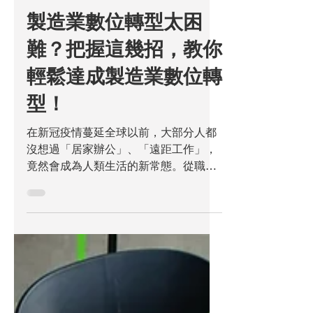
2022年7月16日
讀畢需時 4 分鐘
企業培訓
製造業數位轉型太困
難？把握這幾招，教你
輕鬆達成製造業數位轉
型！
在新冠疫情蔓延全球以前，大部分人都
沒想過「居家辦公」、「遠距工作」，
竟然會成為人類生活的新常態。從職務
辦公、開會研討到教育訓練，許多企業
都快速朝向「數位化」一途發展。這個
變化不僅仰賴公司的應變能力，更挑戰
著主管們的領導力和實踐力，以及同仁
的適應能力。...