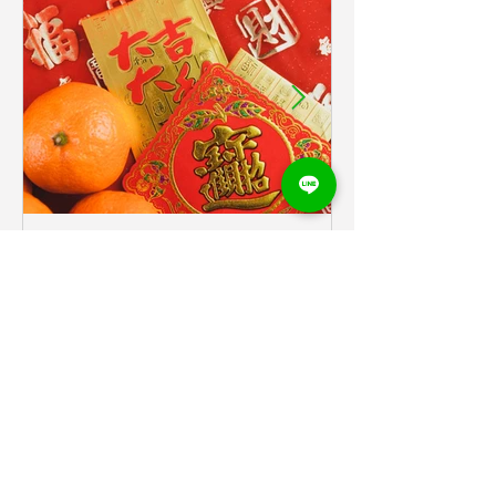
最低工資法
最新活動
特休
知識變現
社群行銷
職災保險
育嬰留停
自主加班
薪資
補休
製課心法
解僱
課程直播
請假規則
變形工時
資遣
趨勢解析
離職
離職預告期
颱風假
最新資訊
最新資訊
2025過年連休9天！春節期
2025年基
間出勤薪水怎麼算？可以要
又調漲了！勞
求員工加班嗎？排班制也有
路，最低工資