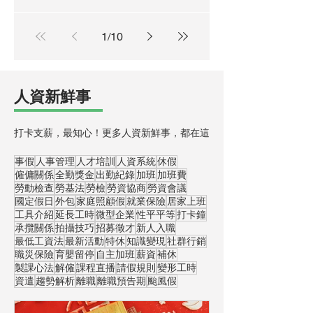
棲，年輕的人才更是逐水草而居。他們
講求職場不應該只是養家糊口的場所，
更是持續學習、自我成長的豐沛環境。
若是企業不重視個體獨立與成長，就很
難吸引並留住適當的人才——也因為這
樣，「員工教育訓練」在近年來成為諸
多企業的耕耘重點。...
1
/
10
​人資新鮮事
打卡支薪，最知心！更多人資新鮮事，都在這
事假
人事管理
人才培訓
人資系統
休假
僱傭關係
全勤獎金
出勤紀錄
加班
加班費
勞動檢查
勞基法
勞檢
勞資協商
勞資會議
國定假日
外包
家庭照顧假
就業保險
居家上班
工具介紹
延長工時
微型企業
性平平等
打卡鐘
承攬關係
拍攝技巧
招募徵才
新人入職