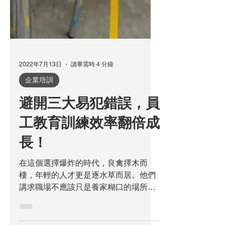
2022年7月13日
讀畢需時 4 分鐘
企業培訓
避開三大易犯錯誤，員
工教育訓練效率翻倍成
長！
在這個選擇爆炸的時代，良禽擇木而