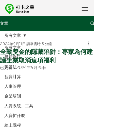
文章
所有文章
2024年9月11日
讀畢需時 3 分鐘
所有文章
全勤獎金的隱藏陷阱：專家為何建
最新資訊
議企業取消這項福利
勞基法
已更新：
2024年9月25日
薪資計算
人事管理
企業培訓
人資系統、工具
人資忙什麼
線上課程