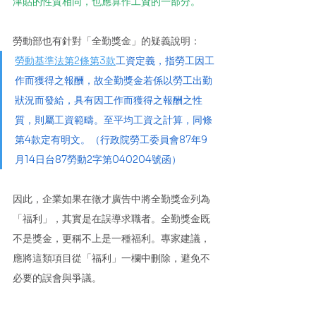
津貼的性質相同，也應算作工資的一部分。
勞動部也有針對「全勤獎金」的疑義說明：
勞動基準法第2條第3款
工資定義，指勞工因工
作而獲得之報酬，故全勤獎金若係以勞工出勤
狀況而發給，具有因工作而獲得之報酬之性
質，則屬工資範疇。至平均工資之計算，同條
第4款定有明文。（行政院勞工委員會87年9
月14日台87勞動2字第040204號函）
因此，企業如果在徵才廣告中將全勤獎金列為
「福利」，其實是在誤導求職者。全勤獎金既
不是獎金，更稱不上是一種福利。專家建議，
應將這類項目從「福利」一欄中刪除，避免不
必要的誤會與爭議。