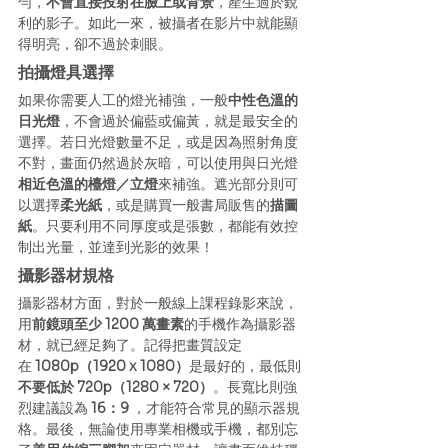
勻，
不會直接投射在臉上或背景
，產生過於銳
利的影子。如此一來，被攝者在影片中就能顯
得明亮，卻不過於刺眼。
拍攝燈具選擇
如果你需要人工的燈光補強，一般
中性色溫的
日光燈
，不會過於偏藍或偏黃，就是最安全的
選擇。若日光燈數量不足，或是因為照射角度
不對，畫面仍然過於灰暗，可以使用與日光燈
相近色溫的檯燈／立燈
來補強。遮光部分則可
以選擇
柔光紙
，或是購買一般書局販售的
描圖
紙
。只要利用不同厚度或是張數，都能有效控
制出光量，並達到光影的效果！
攝影器材規格
攝影器材方面，對於一般線上課程錄影來說，
用
前鏡頭至少 1200 萬畫素
的手機作為攝影器
材，就已經足夠了。記得把畫質設定
在 
1080p（1920 x 1080）
是最好的，最低則
不要低於 720p（1280 × 720）
。長寬比則強
烈建議設為
 16：9
 ，才能符合常見的顯示器規
格。最後，無論使用專業相機或手機，都別忘