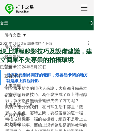
文章
所有文章
2021年3月30日
讀畢需時 4 分鐘
所有文章
線上課程錄影技巧及設備建議，建
最新資訊
立簡單不失專業的拍攝環境
勞基法
已更新：
2024年6月20日
很多想要網路開課的老師，最容易卡關的地方
薪資計算
就是線上課程錄影！
人事管理
對於機不離身的現代人來說，大多都具備基本
的拍照、錄影技巧。為什麼換成了線上課程錄
企業培訓
影，就突然像無頭蒼蠅般失去了方向呢？
人資系統、工具
其實大部分的我們，在日常生活中都是「觀
眾」的角色。霎時之間，要從螢幕的這一端，
人資忙什麼
轉換成相機那一端的被攝者，絕對不是看上去
線上課程
那麼簡單的事。而線上課程錄影是網路教學的