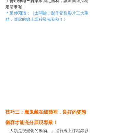
了
善用伸縮三腳架
來固定器材，讓畫面維持穩
定清晰喔！
＊延伸閱讀：《太關鍵！製作銷售影片三大重
點，讓你的線上課程發光發熱！》
技巧三：魔鬼藏在細節裡，良好的姿態
儀容才能充分展現專業！
「人類是視覺化的動物。」進行線上課程錄影