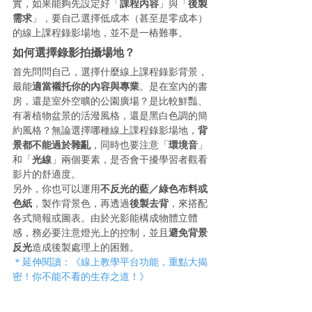
實，如果能夠先設定好「
課程內容
」與「
後製
需求
」，要自己選擇低成本（甚至是零成本）
的線上課程錄影場地，並不是一樁難事。
如何選擇錄影拍攝場地？
首先問問自己，選擇什麼線上課程錄影背景，
最能
適當襯托你的內容與專業
。是在室內的書
房，還是室外空曠的公園廣場？是比較鮮豔、
有著植物盆景的活潑風格，還是黑白色調的簡
約風格？無論選擇哪種線上課程錄影場地，
背
景都不能過於雜亂
，同時也要注意「
環境音
」
和「
光線
」兩個要素，是否會干擾學習者觀看
影片的舒適度。
另外，你也可以運用
不反光的藍／綠色布料或
色紙
，製作背景色，再透過
後製去背
，來搭配
各式簡報或圖表。由於光影能構成物體立體
感，務必要注意燈光上的控制，並且
避免背景
反光
造成後製處理上的困難。
＊延伸閱讀：《線上教學平台功能，重點大揭
密！你不能不看的生存之道！》