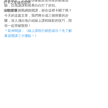
重要媒介，尤其必須要顧及使用者的觀看體
打卡之星操作說明
驗，以免讓課程效果白白打了折扣。
出勤管理
你也想要挑戰網路開課，卻在這裡卡關了嗎？
今天的這篇文章，我們將分成三個簡要的步
驟，深入淺出地介紹線上課程錄影的技巧，陪
你一起突破瓶頸！
＊延伸閱讀：《線上課程行銷想成功？先了解
募資開課三大優點！》