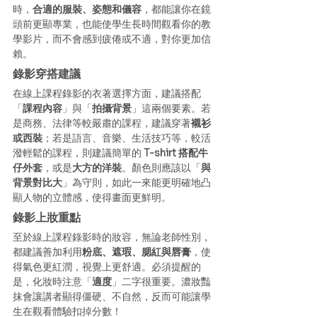
時，
合適的服裝、姿態和儀容
，都能讓你在鏡
頭前更顯專業，也能使學生長時間觀看你的教
學影片，而不會感到疲倦或不適，對你更加信
賴。
錄影穿搭建議
在線上課程錄影的衣著選擇方面，建議搭配
「
課程內容
」與「
拍攝背景
」這兩個要素。若
是商務、法律等較嚴肅的課程，建議穿著
襯衫
或西裝
；若是語言、音樂、生活技巧等，較活
潑輕鬆的課程，則建議簡單的 
T-shirt 搭配牛
仔外套
，或是
大方的洋裝
。顏色則應該以「
與
背景對比大
」為守則，如此一來能更明確地凸
顯人物的立體感，使得畫面更鮮明。
錄影上妝重點
至於線上課程錄影時的妝容，無論老師性別，
都建議善加利用
粉底、遮瑕、腮紅與唇膏
，使
得氣色更紅潤，視覺上更舒適。必須提醒的
是，化妝時注意「
適度
」二字很重要。濃妝豔
抹會讓講者顯得僵硬、不自然，反而可能讓學
生在觀看體驗扣掉分數！