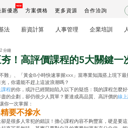
最新優惠
方案價格
更多資源
合作洽詢
基法
薪資計算
人事管理
企業培訓
2 分鐘
打卡之星操作說明
出勤管理
正夯！高評價課程的5大關鍵一
都不難」、「黃金8小時快速掌握xxx」當專業知識搭上現下最
光，你還能不趕上這波浪潮嗎？ 
上課程
的你，或許已經開始陷入以下的疑惑：我的課程怎麼好
詳盡的企劃，卻仍很少人買單？要達成高品質、高評價的
線上
讓你一次掌握： 
容精要不摻水
上卻是很多人常犯的錯誤！擔心課程內容不夠豐富，硬是要這