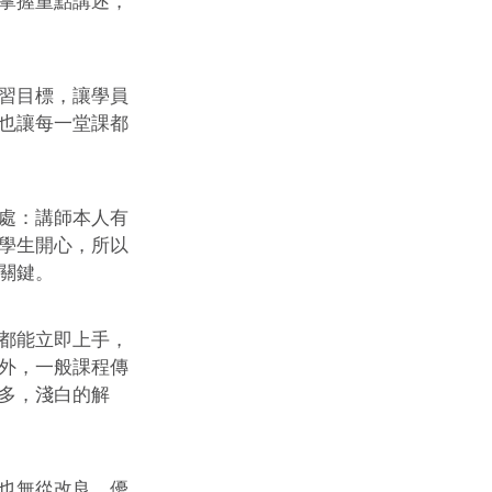
掌握重點講述，
習目標，讓學員
也讓每一堂課都
處：講師本人有
學生開心，所以
關鍵。 
都能立即上手，
外，一般課程傳
多，淺白的解
也無從改良、優