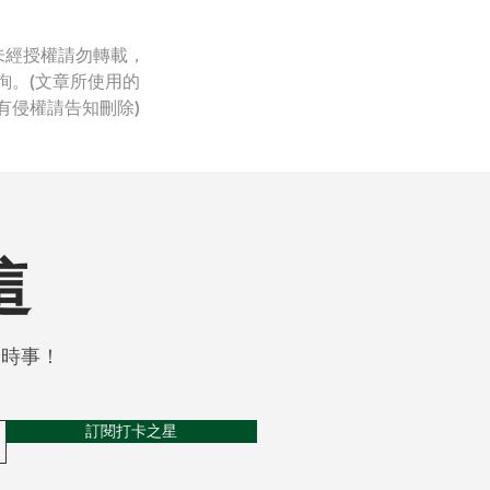
未經授權請勿轉載，
詢。(文章所使用的
有侵權請告知刪除)
這
關時事！
訂閱打卡之星