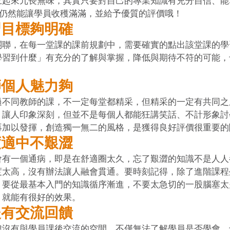
上起來冗長無味，其實只要對自己的專業知識有充分自信、能
仍然能讓學員收穫滿滿，並給予優質的評價哦！ 
習目標夠明確
關聯，在每一堂課的課前規劃中，需要確實的點出該堂課的學
學習到什麼」有充分的了解與掌握，降低與期待不符的可能，
師個人魅力夠
過不同教師的課，不一定每堂都精采，但精采的一定有共同之
，讓人印象深刻，但並不是每個人都能狂講笑話、不計形象討
再加以發揮，創造獨一無二的風格，是獲得良好評價很重要的
度適中不艱澀
會有一個通病，即是在舒適圈太久，忘了艱澀的知識不是人人
度太高，沒有辦法讓人融會貫通。要時刻記得，除了進階課程
，要從最基本入門的知識循序漸進，不要太急切的一股腦塞太
就能有很好的效果。 
後有交流回饋
諱沒有與學員課後交流的空間，不僅無法了解學員是否學會，