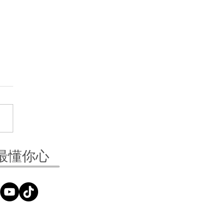
相機也能拍線上課？5個
最懂你心
錄影軟體推薦