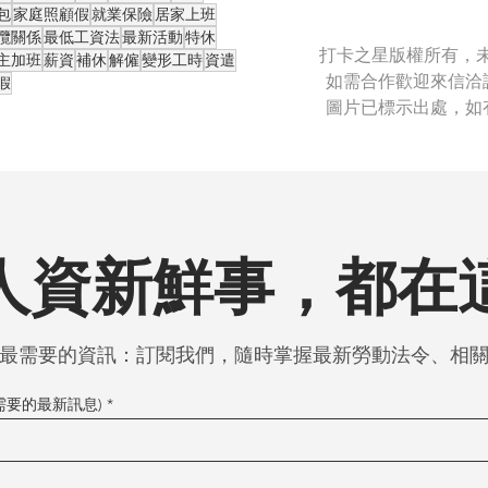
包
家庭照顧假
就業保險
居家上班
攬關係
最低工資法
最新活動
特休
打卡之星版權所有，
主加班
薪資
補休
解僱
變形工時
資遣
如需合作歡迎來信洽
假
圖片已標示出處，如
人資新鮮事，都在
最需要的資訊：訂閱我們，隨時掌握最新勞動法令、相
你需要的最新訊息)