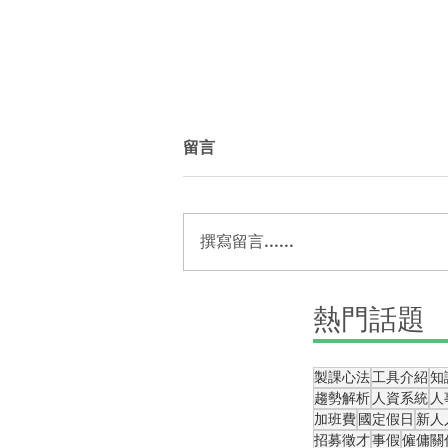
留言
撰寫留言......
【5種拍攝法】協助你快速製
​熱門話題
作線上課程
製課心法
工具介紹
知
趨勢解析
人資系統
人
加班費
國定假日
新人
招募徵才
事假
僱傭關