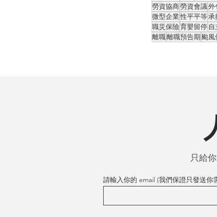
勞資協商
勞資會議
外
微型企業
性平平等
承
職災保險
育嬰留停
自
離職
離職預告期
颱風
只給你
請輸入你的 email (我們保證只發送