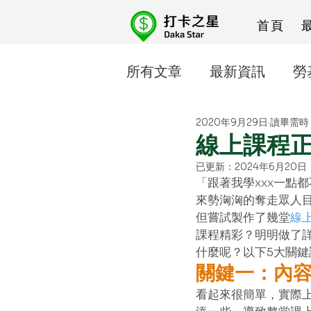
首頁
所有文章
最新資訊
勞
2020年9月29日
讀畢需時 
人資忙什麼
線上課程
線上課程
已更新：
2024年6月20日
「跟著我學xxx一點
來勢洶洶的奪走眾人目
但嘗試製作了幾堂
線
課程精彩？明明做了
什麼呢？以下5大關鍵
關鍵一：內
看起來很簡單，實際