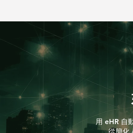
用 eHR
從簡化