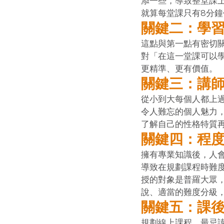
添一些，導致整堂課
就算每堂課只有8分鐘
關鍵二：學
這點與第一點有密切
對「在這一堂課可以
更精準、更有價值。 
關鍵三：講
從小到大每個人都上
令人難忘的個人魅力
了解自己的性格特質
關鍵四：程
擁有專業知識後，人
導致在規劃課程時難
授的對象是普羅大眾
說、適當的難度分級，
關鍵五：課
規劃線上課程，最忌