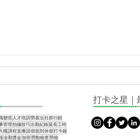
直播課怎麼規畫？完整直播攻
不用
打卡之星｜
略送給你
螢幕
識變現
人才培訓
勞基法
社群行銷
事管理
拍攝技巧
出勤紀錄
延長工時
入職
課程直播
請假規則
休假
打卡鐘
係
全勤獎金
加班
勞動檢查
勞檢