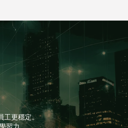
！
讓員工更穩定。
學習力，