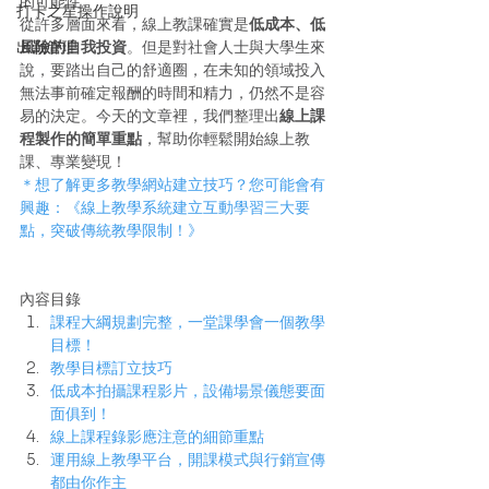
的可能性。
打卡之星操作說明
從許多層面來看，線上教課確實是
低成本、低
出勤管理
風險的自我投資
。但是對社會人士與大學生來
說，要踏出自己的舒適圈，在未知的領域投入
無法事前確定報酬的時間和精力，仍然不是容
易的決定。今天的文章裡，我們整理出
線上課
程製作的簡單重點
，幫助你輕鬆開始線上教
課、專業變現！
＊想了解更多教學網站建立技巧？您可能會有
興趣：《線上教學系統建立互動學習三大要
點，突破傳統教學限制！》
內容目錄
課程大綱規劃完整，一堂課學會一個教學
目標！
教學目標訂立技巧
低成本拍攝課程影片，設備場景儀態要面
面俱到！
線上課程錄影應注意的細節重點
運用線上教學平台，開課模式與行銷宣傳
都由你作主