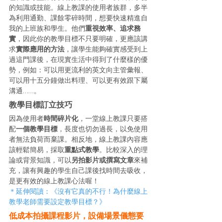
的知識或技能。線上教課的使用者族群，多半
為利用通勤、課餘零碎時間，想要快速精進自
我的上班族和學生。他們
重視效率、追求務
實
，因此你的教學目標不只要明確，更應該講
求
實際應用的方法
，讓學生能夠確實感受到上
過這門課後，在現實生活中得到了什麼樣的優
勢，例如：可以用更流利的英文向主管彙報、
可以用十五分鐘做出料理、可以更有效跟下屬
溝通……。
教學目標訂立技巧
因為使用者
時間碎片化
，一堂線上教課只要搭
配
一個教學目標
，長度也切勿過長，以免使用
者無法負荷而棄課。相反地，線上教課內容應
該輕鬆簡易，採取
重點式教學
。比較深入的理
論或背景知識，可以
另拍影片或撰寫文章
來補
充，讓有興趣的學生自己課後找時間去吸收，
是更有效的線上教課心法喔！
＊延伸閱讀：《沒有它真的不行！為什麼線上
教學老師需要設定教學目標？》
低成本拍攝課程影片，設備場景儀態要