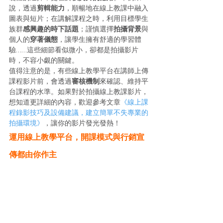
說，透過
剪輯能力
，順暢地在線上教課中融入
圖表與短片；在講解課程之時，利用目標學生
族群
感興趣的時下話題
；謹慎選擇
拍攝背景
與
個人的
穿著儀態
，讓學生擁有舒適的學習體
驗……這些細節看似微小，卻都是拍攝影片
時，不容小覷的關鍵。
值得注意的是，有些線上教學平台在講師上傳
課程影片前，會透過
審核機制
來確認、維持平
台課程的水準。如果對於拍攝線上教課影片，
想知道更詳細的內容，歡迎參考文章
《線上課
程錄影技巧及設備建議，建立簡單不失專業的
拍攝環境》
，讓你的影片發光發熱！
運用線上教學平台，開課模式與行銷宣
傳都由你作主