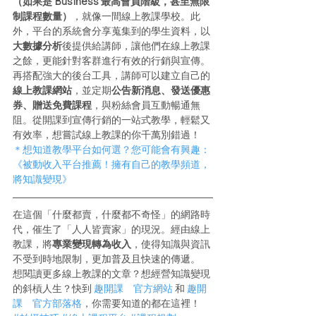
（如果是 Business 最高會員階級，甚至無限
制課程數量）
，就像一間線上教課學校。此
外，平台的系統會分享蒐集到的學生資料，以
大數據分析
後提供給講師，讓他們在線上教課
之餘，更能針對客群進行有效的行銷與宣傳。
再搭配強大的後台工具，講師可以建立自己的
線上教課網站
，並定期
公告新消息、發送優惠
券、贈送免費課程
，與粉絲會員互動暢通無
阻。從開課到宣傳行銷的一站式教學，輕鬆又
有效率，想嘗試線上教課的你千萬別錯過！
＊想知道教學平台如何選？您可能會有興趣：
《被動收入平台推薦！擁有自己的教學頻道，
將知識變現》
在這個「什麼都賣，什麼都不奇怪」的網路時
代，催生了「人人皆賣家」的現況。經由線上
教課，將
專業變現轉為收入
，使得知識與資訊
不受到時地限制，更加普及且快速的傳遞。
想閱讀更多線上教課的文章？想經營知識變現
的斜槓人生？快到 
趣開課　官方網站
 和 
趣開
課　官方部落格
，你需要知道的都在這裡！