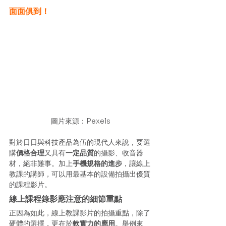
面面俱到！
圖片來源：Pexels
對於日日與科技產品為伍的現代人來說，要選
購
價格合理
又具有
一定品質
的攝影、收音器
材，絕非難事。加上
手機規格的進步
，讓線上
教課的講師，可以用最基本的設備拍攝出優質
的課程影片。
線上課程錄影應注意的細節重點
正因為如此，線上教課影片的拍攝重點，除了
硬體的選擇，更在於
軟實力的應用
。舉例來