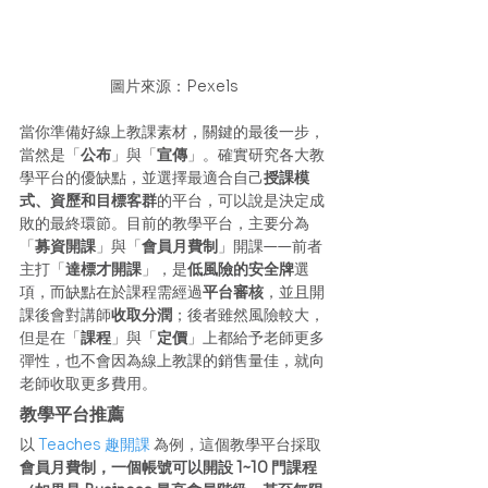
圖片來源：Pexels
當你準備好線上教課素材，關鍵的最後一步，
當然是「
公布
」與「
宣傳
」。確實研究各大教
學平台的優缺點，並選擇最適合自己
授課模
式、資歷和目標客群
的平台，可以說是決定成
敗的最終環節。目前的教學平台，主要分為
「
募資開課
」與「
會員月費制
」開課——前者
主打「
達標才開課
」，是
低風險的安全牌
選
項，而缺點在於課程需經過
平台審核
，並且開
課後會對講師
收取分潤
；後者雖然風險較大，
但是在「
課程
」與「
定價
」上都給予老師更多
彈性，也不會因為線上教課的銷售量佳，就向
老師收取更多費用。
教學平台推薦
以 
Teaches 趣開課
 為例，這個教學平台採取
會員月費制，一個帳號可以開設 1~10 門課程