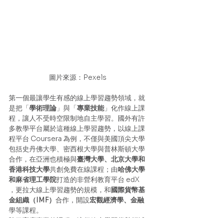
圖片來源：Pexels
第一個最讓學生有感的線上學習趨勢領域，就
是把「
學術理論
」與「
專業技能
」化作線上課
程，讓人不受時空限制地自主學習。國外有許
多教學平台屬於這種線上學習趨勢，以線上課
程平台 Coursera 為例，不僅與美國頂尖大學
包括史丹佛大學、密西根大學與普林斯頓大學
合作，在亞洲也積極與
臺灣大學、北京大學和
香港科技大學
共創免費在線課程；由
哈佛大學
和麻省理工學院
打造的非營利教育平台 edX 
，更拉大線上學習趨勢的規模，和
國際貨幣基
金組織（IMF）
合作，開設
宏觀經濟學、金融
學等課程。