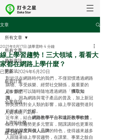
文章
所有文章
2021年8月17日
讀畢需時 4 分鐘
所有文章
線上學習趨勢！三大領域，看看大
最新資訊
家都在網路上學什麼？
勞基法
已更新：
2024年6月20日
對於活在網路時代的我們，不僅習慣透過網路
薪資計算
購物、享受娛樂、經營社交關係，最重要的
是，我們可以隨時隨地透過網路「
獲取知
人事管理
識
」。因為網路與電子產品的普及，加上新冠
企業培訓
肺炎疫情對全人類的影響，線上學習趨勢達到
前所未有的規模。
人資系統、工具
近年來，結合
網路教學平台和遠距教學軟體
，
人資忙什麼
線上學習趨勢更多元豐富，開課講師也更重視
課程的深度與個人品牌
的特色，使得越來越多
線上課程
人跟隨著線上學習趨勢，在課業、事業之餘自