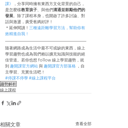
課》
，分享同時擁有東西方文化背景的自己，
是怎麼樣
教育孩子
、與他們
溝通並鼓勵他們的
發展
。除了課程本身，也開啟了許多討論、對
話與激盪，廣受爸媽好評！
＊延伸閱讀！
三種遠距離學習方法，幫助你有
效精進自我！
隨著網路成為生活中最不可或缺的東西，線上
學習趨勢也成為我們賴以擴充知識與技能的絕
佳管道。若你也想 follow 線上學習趨勢，就
到 
趣開課官方網站
 與 
趣開課官方部落格
 ，自
主學習、充實生活吧！
#停課不停學
#線上課程平台
趨勢解析
線上課程
查看全部
相關文章