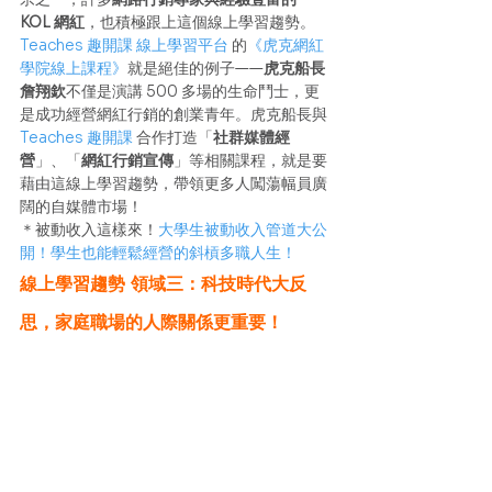
KOL 網紅
，也積極跟上這個線上學習趨勢。 
Teaches 趣開課 線上學習平台
 的
《虎克網紅
學院線上課程》
就是絕佳的例子——
虎克船長
詹翔欽
不僅是演講 500 多場的生命鬥士，更
是成功經營網紅行銷的創業青年。虎克船長與 
Teaches 趣開課
 合作打造「
社群媒體經
營
」、「
網紅行銷宣傳
」等相關課程，就是要
藉由這線上學習趨勢，帶領更多人闖蕩幅員廣
闊的自媒體市場！
＊被動收入這樣來！
大學生被動收入管道大公
開！學生也能輕鬆經營的斜槓多職人生！
線上學習趨勢 領域三：科技時代大反
思，家庭職場的人際關係更重要！