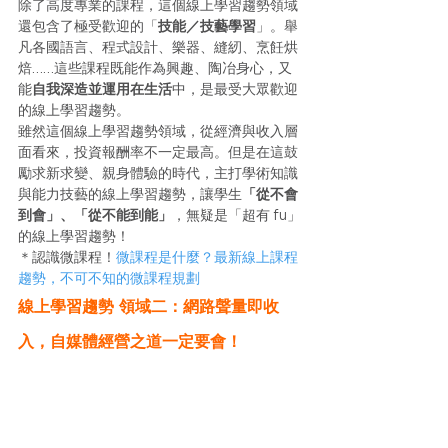
除了高度專業的課程，這個線上學習趨勢領域
還包含了極受歡迎的「
技能／技藝學習
」。舉
凡各國語言、程式設計、樂器、縫紉、烹飪烘
焙……這些課程既能作為興趣、陶冶身心，又
能
自我深造並運用在生活
中，是最受大眾歡迎
的線上學習趨勢。
雖然這個線上學習趨勢領域，從經濟與收入層
面看來，投資報酬率不一定最高。但是在這鼓
勵求新求變、親身體驗的時代，主打學術知識
與能力技藝的線上學習趨勢，讓學生
「從不會
到會」、「從不能到能」
，無疑是「超有 fu」
的線上學習趨勢！
＊認識微課程！
微課程是什麼？最新線上課程
趨勢，不可不知的微課程規劃
線上學習趨勢 領域二：網路聲量即收
入，自媒體經營之道一定要會！