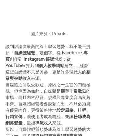
圖片來源：Pexels
談到討論度最高的線上學習趨勢，就不能不提
起「
自媒體經營
」幾個字。從 
Facebook 專
頁
創作到 
Instagram 帳號
增粉；從 
YouTuber 
拍片到
個人教學網站
建立……經營
這些自媒體不只是興趣，更是許多現代人的
副
業與被動收入
來源。
自媒體之所以受歡迎，原因之一是它的門檻極
低。但也因為如此，自媒體是
競爭非常激烈
的
市場，而且內容品質、規模與專業度容易良莠
不齊。自媒體經營者要脫穎而出，不只必須擁
有優異內容，更得策略性地
設定風格、排程、
行銷宣傳
，讓使用者成為粉絲，並讓
粉絲成為
網路聲量
，最後
導流收入
來源。
所以，自媒體經營順勢成為線上學習趨勢的大
宗之一，許多
網路行銷專家與經驗豐富的 