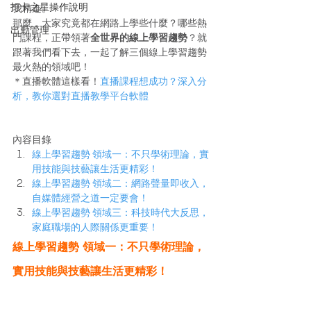
打卡之星操作說明
我精進。
那麼，大家究竟都在網路上學些什麼？哪些熱
出勤管理
門課程，正帶領著
全世界的線上學習趨勢
？就
跟著我們看下去，一起了解三個線上學習趨勢
最火熱的領域吧！
＊直播軟體這樣看！
直播課程想成功？深入分
析，教你選對直播教學平台軟體
內容目錄
線上學習趨勢 領域一：不只學術理論，實
用技能與技藝讓生活更精彩！
線上學習趨勢 領域二：網路聲量即收入，
自媒體經營之道一定要會！
線上學習趨勢 領域三：科技時代大反思，
家庭職場的人際關係更重要！
線上學習趨勢 領域一：不只學術理論，
實用技能與技藝讓生活更精彩！