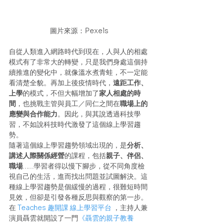
圖片來源：Pexels
自從人類進入網路時代到現在，人與人的相處
模式有了非常大的轉變，只是我們身處這個持
續推進的變化中，就像溫水煮青蛙，不一定能
看清楚全貌。再加上後疫情時代，
遠距工作、
上學
的模式，不但大幅增加了
家人相處的時
間
，也挑戰主管與員工／同仁之間在
職場上的
應變與合作能力
。因此，與其說透過科技學
習，不如說科技時代激發了這個線上學習趨
勢。
隨著這個線上學習趨勢領域出現的，是
分析、
講述人際關係經營
的課程，包括
親子、伴侶、
職場
……學習者得以慢下腳步，從不同角度檢
視自己的生活，進而找出問題並試圖解決。這
種線上學習趨勢是個緩慢的過程，很難短時間
見效，但卻是引發各種反思與觀察的第一步。
在 
Teaches 趣開課 線上學習平台
 ，主持人兼
演員聶雲就開設了一門
《聶雲的親子教養