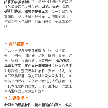
過年前，讓你的社群、課程品牌網站營造出濃
打卡之星操作說明
厚的節慶氣氛，可以運用 
紅色、金色、生肖、
出勤管理
煙火、鞭炮、彩帶等視覺元素
，做一張課程的
宣傳圖，或是換掉社群封面、品牌網站圖片，
打造新年的氛圍感，提醒消費者「要準備過年
嘍」！ 
✧ 產品聯想 ✧
可以列出跟農曆春節相關的「詞」或「事
件」，例如：問結婚、紅包、團圓、喜慶、紅
色、追劇、打麻將等，接著思考 — 
你的課程
與這些字詞、事件有什麼關聯性？
比如你是運
動類課程，那麼過年打麻將、聚餐、追劇，久
坐不動易肥胖，剛好可以鼓勵大家多運動，並
推薦你的課程；又或著你教的是溝通課程，過
年長輩最愛問的結婚、工作、生小孩，怎麼運
用溝通術讓長輩無話可說？ 
✧ 知識教學 ✧
針對你的產品特性，發布相關的知識文
，假設