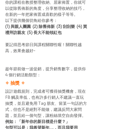
你的課程在教授整理收納、居家佈置，你就可
以從除舊佈新的角度，分享整理收納的技巧，
在新的一年把家佈置成喜歡的樣子等等。 
以下提供幾個切角給你參考：
(1) 與親人團圓  (2) 除舊佈新  (3) 刮刮樂  (4) 買
禮拜訪親友  (5) 長大不能領紅包
小 Tips 
要記得思考節日與課程關聯性喔！關聯性越
高，效果會越好~ 
趁年節前做一波促銷，提升銷售數字，提供你 
4 個行銷活動類型： 
✧ 抽獎 ✧
設計遊戲規則，完成者可獲得抽獎機會，現在 
FB 觸及率低，也有許多行銷人不建議一直玩
抽獎，並且避免用 Tag 朋友、留某一句話的方
式，但也不是絕對不能做，建議反問大家問
題，並且給一個句型，讓粉絲填空自由發揮。 
例如：「新年你的新目標是什麼？」
句型可以是：我希望新年….，而且我要用 