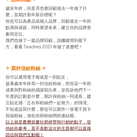
歲末年終，你是否也會回顧過去一年做了什
麼，並期許新年新目標呢？
你也可以為產品或個人品牌，回顧過去一年的
點滴與成就，同時展望未來，建立你的品牌形
象與定位。 
我們也做了一篇品牌回顧，請繼續滑到最下
方，看看 Teaches 2021 年做了甚麼吧！ 
✧ 寫封信給粉絲 ✧
你可以運用電子報或是一則貼文，
趁著歲末年終寫一封信給粉絲，把你這一年的
成果與對粉絲的感謝寫出來，並告訴他們下一
年度的計劃是什麼，期許與粉絲一同成長，建
立貼近感「正在和粉絲們一起努力」的情境。 
不知道該寫什麼，那也可以製作一張電子賀卡
祝福粉絲，強化你與粉絲間的連結喔。 
以上就是農曆節慶社群經營與行銷的點子，提
供給你參考，喜不喜歡這次的主題都可以直接
回信與我們互動喔！