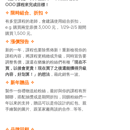
OOO 課程來完成目標！
✧ 限時組合、折扣 ✧
有多堂課程的老師，會建議使用組合折扣，
e.g. 購買兩堂原價 3,000 元， 1/29~2/5 期間
購買 1,500 元。 
✧ 漲價預告 ✧
新的一年，課程也要除舊佈新！重新檢視你的
課程內容，將課程更精緻或升級，同時宣告要
調整售價，讓還在猶豫的粉絲們有種
「現在不
買，以後會更貴！現在買了之後還能獲得升級
內容，好划算！」的想法
，藉此銷售一波。 
✧ 新年贈品 ✧
製作一份禮物送給粉絲，最好與你的課程有所
關聯，搭配抽獎或是期間折扣，回饋粉絲們一
年以來的支持，贈品可以是你設計的紅包、親
手繪製的圖片、跟某家廠商談的合作…等等。 
✧ 品牌回顧 ✧