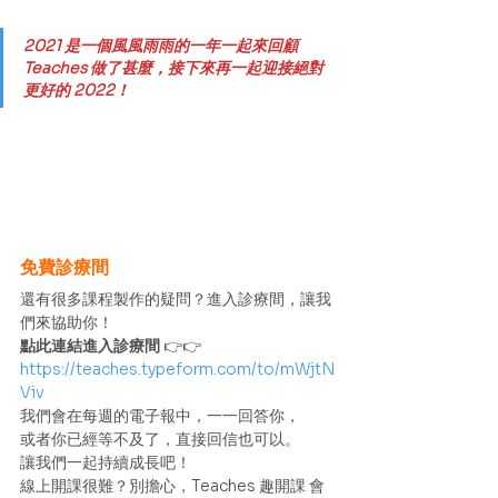
2021 是一個風風雨雨的一年一起來回顧 
Teaches 做了甚麼，接下來再一起迎接絕對
更好的 2022！
免費診療間
還有很多課程製作的疑問？進入診療間，讓我
們來協助你！
點此連結進入診療間
 👉👉
https://teaches.typeform.com/to/mWjtN
Viv 
我們會在每週的電子報中，一一回答你，
或者你已經等不及了，直接回信也可以。
讓我們一起持續成長吧！ 
線上開課很難？別擔心，Teaches 趣開課 會