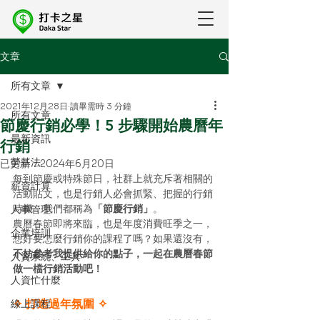
文章
所有文章
2021年12月28日
讀畢需時 3 分鐘
所有文章
節慶行銷必學！5 步驟開始農曆年
最新資訊
行銷
勞基法
已更新：
2024年6月20日
每到節慶或特殊節日，社群上就充斥著相關的
薪資計算
活動貼文，也是行銷人必會抓緊、把握的行銷
時機，我們都稱為
「節慶行銷」
。 
人事管理
農曆春節即將來臨，也是年度消費旺季之一，
企業培訓
想好要怎麼行銷你的課程了嗎？如果還沒有，
不妨參考我提供給你的點子，一起在農曆春節
人資系統、工具
做一檔行銷活動吧！
人資忙什麼
線上課程
✧ 打造過年氛圍 ✧