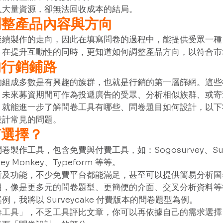
大量資源，卻無法回收成本的結局。 
調整產品內容與方向
後續製作的走向，因此在填寫問卷的過程中，能提供受眾一種
，在提升互動性的同時，更知道如何調整產品方向，以符合市
的行銷鋪路
的組成多數是有興趣的族群，也就是行銷的第一層篩網。這些
。未來募資期間可作為投遞廣告的受眾、分析相似族群、或寄
，就能進一步了解問卷工具有哪些、問卷題目如何設計，以下
計常見的問題。 
何選擇？
製作工具，包含免費與付費工具，如：Sogosurvey、Surv
vey Monkey、Typeform 等等。 
析及功能，不少免費平台都能滿足，甚至可以提供簡易分析圖
用，像是更多元的問卷題型、更簡便的介面、交叉分析資料等
，我將以 Surveycake 付費版本的問卷題型為例。 
卷工具」，不乏工具評比文章，你可以再依據自己的需求選擇