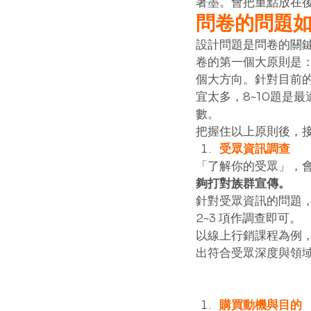
著墨。會把重點放在後
問卷的問題
設計問題是問卷的關
卷的第一個大原則是
個大方向。針對目前
宜太多，8~10題是
數。    
把握住以上原則後，
受眾資訊調查
「了解你的受眾」，
夠打對族群宣傳。
針對受眾資訊的問題
2~3 項作調查即可。 
以線上行銷課程為例
出符合受眾深度與領域
購買動機與目的