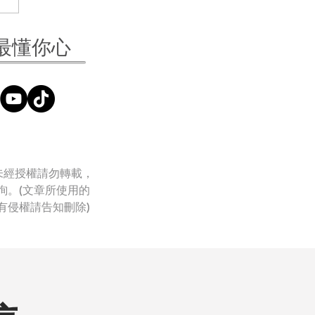
相機也能拍線上課？5個
最懂你心
錄影軟體推薦
未經授權請勿轉載，
詢。(文章所使用的
有侵權請告知刪除)