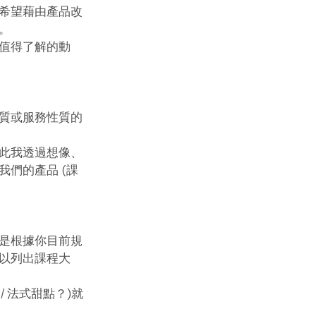
希望藉由產品改
。 
值得了解的動
質或服務性質的
此我透過想像、
們的產品 (課
是根據你目前規
以列出課程大
 法式甜點？)就