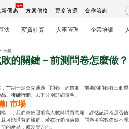
最新優惠
方案價格
更多資源
合作洽詢
基法
薪資計算
人事管理
企業培訓
4 分鐘
打卡之星操作說明
出勤管理
成敗的關鍵－前測問卷怎麼做？
案，前期一定會先通過「問卷」的前測。前期的問卷有三個重
產品、後續行銷
。以下分別詳細說明。 
備) 市場
門檻」，我們會依照填寫人數與購買意願，評估該課程是否值
，且可能購買的族群，若在行銷推廣後，問卷填寫數依然不理
前的產品，或改變方向。 