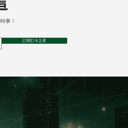
這
關時事！
訂閱打卡之星