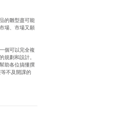
品的雛型盡可能
市場、市場又願
一個可以完全複
的規劃和設計。 
幫助各位搞懂撰
經等不及開課的