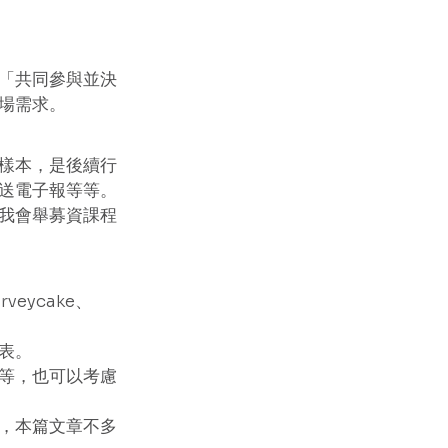
「共同參與並決
場需求。 
樣本，是後續行
送電子報等等。 
我會舉募資課程
eycake、
表。
等，也可以考慮
，本篇文章不多