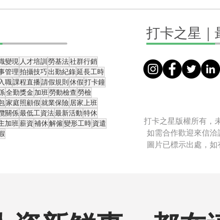
直播課怎麼規畫？完整直播攻
不用
打卡之星｜
略送給你
螢幕
識變現
人才培訓
勞基法
社群行銷
事管理
拍攝技巧
出勤紀錄
延長工時
入職
課程直播
請假規則
休假
打卡鐘
係
全勤獎金
加班
勞動檢查
勞檢
包
家庭照顧假
就業保險
居家上班
攬關係
最低工資法
最新活動
特休
打卡之星版權所有，
主加班
薪資
補休
解僱
變形工時
資遣
如需合作歡迎來信洽
假
圖片已標示出處，如