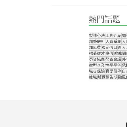
【5種拍攝法】協助你快速製
​熱門話題
作線上課程
製課心法
工具介紹
知
趨勢解析
人資系統
人
加班費
國定假日
新人
招募徵才
事假
僱傭關
勞資協商
勞資會議
外
微型企業
性平平等
承
職災保險
育嬰留停
自
離職
離職預告期
颱風