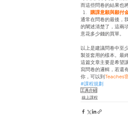
而這些問卷的結果也將
購課意願與願付
通常在問卷的最後，
的闡述清楚了，這兩
意花多少錢的買單。  
以上是建議問卷中至
製並套用的樣本。最
這篇文章主要是希望
寫問卷的邏輯，若還有
你，可以到
Teache
#課程規劃
工具介紹
線上課程