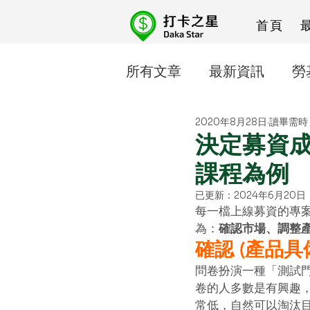
首頁
所有文章
最新資訊
勞
2020年8月28日
讀畢需時 
人資忙什麼
線上課程
決定募資
課程為例
已更新：
2024年6月20日
每一檔上線募資的專
為：
確認市場、調整
確認 (產品具
問卷扮演一種「測試
卷的人多數是有興趣
常低，自然可以淘汰目