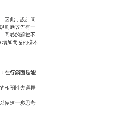
。因此，設計問
規劃應該先有一
，問卷的題數不
) 增加問卷的樣本
；在行銷面是能
的相關性去選擇 
以便進一步思考