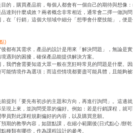
是目的，購買產品前，每個人都會有一個自己的期待與想像：
產品達到什麼成效？兩者概念非常相近，通常會二擇一做詢問
例，在「行銷」這個大領域中細分「想學會什麼技能」，便是
點)
背後都有其需求，產品的設計是用來「解決問題」，無論是實
境遇到的困擾，確保產品能提供解決方案。 
例，我們會需要知道大眾一般在烹飪時常見的問題是什麼。因
可能情境作為選項；而這些情境都要盡可能具體，且能夠被我
先前提到「要先有初步的主題和方向，再進行詢問」。這邊就
形呈現上來，並詢問受眾的偏好。例如：若是行銷課程，就可
學員對此課程規劃偏好的內容，以及購買意願。  
預期的教學內容，如甜點課，在縮小範圍後(日式點心 /餅乾 /
點種類有哪些，作為課程設計的參考。 