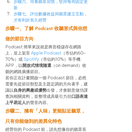
步驟六、培養聽眾習慣，堅持每周固定更
新
步驟七、評估數據效益與聽眾建立互動，
才有利於長久經營
步驟一、了解 Podcast 收聽形式與你想
做的節目方向
Podcast 簡單來說就是將音檔儲存在網路
上，並上架至 
Apple Podcast
（市佔約60–
70%）或 
Spotify
（市佔約10%）等手機 
APP，以
開放式情境隨選
（on demand）收
聽的網路廣播節目。 
若你正在計畫開啟一個 Podcast 節目，必然
需要先從節目類型及主題定調的方向著手，建
議以
自身的興趣或優勢
出發，才會願意做功課
查詢相關資料，並整理成具吸引力但
口語表達
上平易近人
的聲音內容。 
步驟二、擁有「人味」更能貼近聽眾，
只有你能做到的差異化特色
經營你的 Podcast 前，請先想像你的聽眾長