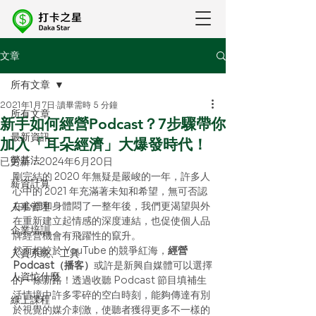
文章
所有文章
2021年1月7日
讀畢需時 5 分鐘
所有文章
新手如何經營Podcast？7步驟帶你
最新資訊
加入「耳朵經濟」大爆發時代！
勞基法
已更新：
2024年6月20日
剛完結的 2020 年無疑是嚴峻的一年，許多人
薪資計算
心中的 2021 年充滿著未知和希望，無可否認
在心裡和身體悶了一整年後，我們更渴望與外
人事管理
在重新建立起情感的深度連結，也促使個人品
企業培訓
牌經營機會有飛躍性的竄升。 
然而相較於 YouTube 的競爭紅海，
經營 
人資系統、工具
Podcast（播客）
或許是新興自媒體可以選擇
人資忙什麼
的一條新路！透過收聽 Podcast 節目填補生
活情境中許多零碎的空白時刻，能夠傳達有別
線上課程
於視覺的媒介刺激，使聽者獲得更多不一樣的