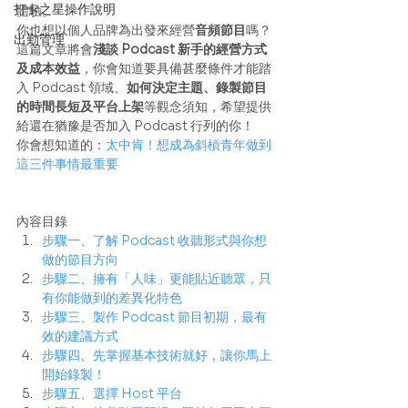
打卡之星操作說明
體驗。 
你也想以個人品牌為出發來經營
音頻節目
嗎？
出勤管理
這篇文章將會
淺談 Podcast 新手的經營方式
及成本效益
，你會知道要具備甚麼條件才能踏
入 Podcast 領域、
如何決定主題、錄製節目
的時間長短及平台上架
等觀念須知，希望提供
給還在猶豫是否加入 Podcast 行列的你！ 
你會想知道的：
太中肯！想成為斜槓青年做到
這三件事情最重要
內容目錄
步驟一、了解 Podcast 收聽形式與你想
做的節目方向
步驟二、擁有「人味」更能貼近聽眾，只
有你能做到的差異化特色
步驟三、製作 Podcast 節目初期，最有
效的建議方式
步驟四、先掌握基本技術就好，讓你馬上
開始錄製！
步驟五、選擇 Host 平台