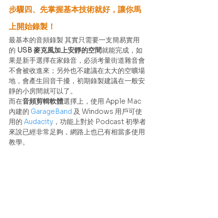
步驟四、先掌握基本技術就好，讓你馬
上開始錄製！
最基本的音頻錄製 其實只需要一支簡易實用
的 
USB 麥克風加上安靜的空間
就能完成，如
果是新手選擇在家錄音，必須考量街道雜音會
不會被收進來；另外也不建議在太大的空曠場
地，會產生回音干擾，初期錄製建議在一般安
靜的小房間就可以了。 
而在
音頻剪輯軟體
選擇上，使用 Apple Mac 
內建的 
GarageBand 
及 Windows 用戶可使
用的
 Audacity
，功能上對於 Podcast 初學者
來說已經非常足夠，網路上也已有相當多使用
教學。