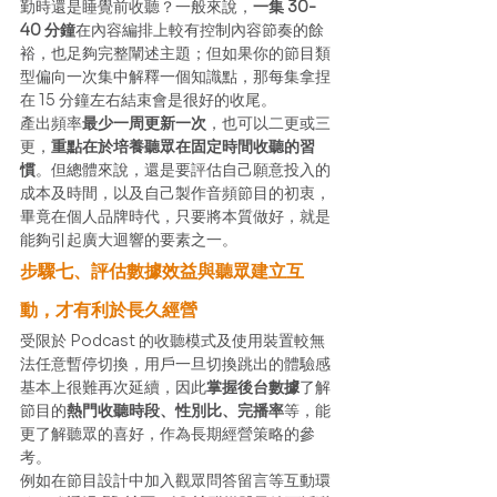
勤時還是睡覺前收聽？一般來說，
一集 30-
40 分鐘
在內容編排上較有控制內容節奏的餘
裕，也足夠完整闡述主題；但如果你的節目類
型偏向一次集中解釋一個知識點，那每集拿捏
在 15 分鐘左右結束會是很好的收尾。 
產出頻率
最少一周更新一次
，也可以二更或三
更，
重點在於培養聽眾在固定時間收聽的習
慣
。但總體來說，還是要評估自己願意投入的
成本及時間，以及自己製作音頻節目的初衷，
畢竟在個人品牌時代，只要將本質做好，就是
能夠引起廣大迴響的要素之一。 
步驟七、評估數據效益與聽眾建立互
動，才有利於長久經營
受限於 Podcast 的收聽模式及使用裝置較無
法任意暫停切換，用戶一旦切換跳出的體驗感
基本上很難再次延續，因此
掌握後台數據
了解
節目的
熱門收聽時段、性別比、完播率
等，能
更了解聽眾的喜好，作為長期經營策略的參
考。 
例如在節目設計中加入觀眾問答留言等互動環