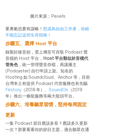
圖片來源：Pexels
要勇氣也要有謀略！
想成為自由工作者，你絕
不能忘記這些生存指南！
步驟五、選擇 Host 平台
錄製好後音頻，需上傳至可存取 Podcast 聲
音檔的 Host 平台，
Host 平台類似於音檔代
管角色
，統一管理聲音存檔，再讓播主 
(Podcaster) 自行申請上架。知名的 
Hosting 如 Soundcloud、Anchor 等，目前
台灣本土有提供 Podcast 代管服務也有先驅 
Firstory
（2018 年）、
SoundOn
（2019 
年）推出一條龍服務等兩大龍頭平台。 
步驟六、培養聽眾習慣，堅持每周固定
更新
一集 Podcast 節目應該多長？應該多久更新
一次？那要看看你的節目主題，適合聽眾在通