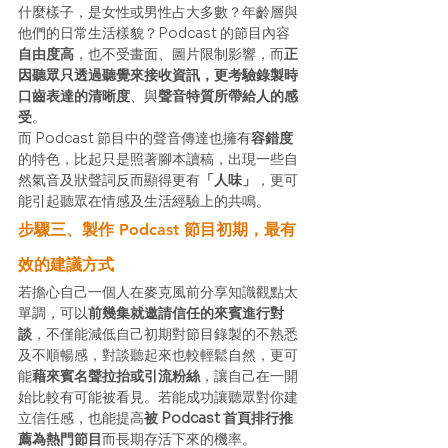
什麼樣子，是女性或男性占大多數？年齡層與
他們的日常生活樣貌？Podcast 的節目內容
自由度高
，也不受畫面、圖片限制影響，而
正
因聽眾只透過聽覺來接收資訊，更考驗錄製時
口齒表達的清晰度
、與
聲音特質所帶給人的感
受
。 
而 Podcast 節目中的聲音傳達也擁有
容錯度
的特色，比起只是照著腳本讀稿，出現一些自
然氣音及狀聲詞反而顯得更有
「人味」
，更可
能引起聽眾在情感及生活經驗上的共鳴。 
步驟三、製作 Podcast 節目初期，最有
效的建議方式
若擔心自己一個人在麥克風前分享知識觀點太
單調，可以
前幾集就邀請信任的來賓進行對
談
，不僅能減低自己初期對節目錄製的不熟悉
及不順暢感，對談聽起來也較輕鬆自然，更可
能
藉來賓名聲拉抬或引流粉絲
，讓自己在一開
始比較有可能被看見。若能成功讓聽眾對你建
立信任感，也能提高
被 Podcast 首頁排行推
薦為熱門節目
而長期存活下來的機率。 