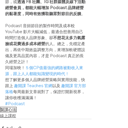
節，或
透過 FB 社團、IG 社群媒體及線下活動
經營會員，都能大幅增加 Podcast 品牌經營
的黏著度，同時有效獲取聽眾對節目的反饋
。 
Podcast 音頻節目的製作時間及成本較 
YouTube 影片大幅減低，最適合想善用自己
時間打造個人品牌形象、卻
不想花太多力氣露
臉或花費過多成本經營
的人。總之，先穩定產
出，再依中期效益調整方向，來增加軟硬體設
備及更高品質內容，才是 Podcast 真正的長
久經營之計！ 
同場加映！
５個CP值最強的網路被動收入來
源，跟上人人都能知識變現的時代！
想了解更多個人品牌經營策略與實用技能，快
跟上 
趣開課 Teaches 官網
以及 
趣開課 官方部
落格
每周最新文章就對了，保證打開新視界，
讓你收穫滿滿滿！
#Podcast
製課心法
線上課程