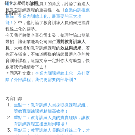
打卡之星操作說明
道！
》中，我們從員工的角度，討論了新進人
員教育訓練課程的重要性；在《
企業內訓推薦
出勤管理
系統！企業內訓線上化，最重要的三大功
能！
》中，也討論了教育訓練人員如何把握課
程線上化的趨勢。
今天我們將從企業公司出發，整理討論出簡單
幾招，讓企業能為公司同仁
選對教育訓練人
員
，大幅增加教育訓練課程的
效益與成果
。若
你正在猶豫，不知道哪樣的講師最適合你的教
育訓練課程，這篇文章一定對你大有助益，快
跟著我們繼續看下去！
＊同系列文章！
企業內訓課程線上化！為什麼
除了外部課程，我們更需要內部培訓？
內容目錄
重點一：教育訓練人員採取微課程思維，
讓教育訓練課程精簡高效率！
重點二：教育訓練人員的寶貴經驗，讓教
育訓練課程直接應用到職場！
重點三：教育訓練人員將課程線上化，才