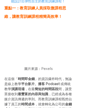
能設計出彈性自主的教育訓練課程！
重點一：教育訓練人員採取微課程思
維，讓教育訓練課程精簡高效率！
圖片來源：Pexels
在這個「
時間即金錢
」的資訊爆炸時代，無論
是線上教學
平台影片、播客 Podcast
 或傳統
教學
演講現場
，在最
簡短的時間區段
間，讓受
眾接收到
最豐富的內容與知識
，已經成為各種
媒介資訊傳遞的準則。而教育訓練課程既然佔
據了員工的
時間成本
，就會轉化為公司的
金錢