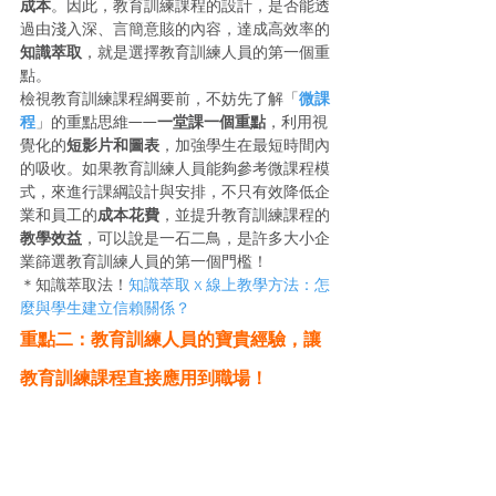
成本
。因此，教育訓練課程的設計，是否能透
過由淺入深、言簡意賅的內容，達成高效率的
知識萃取
，就是選擇教育訓練人員的第一個重
點。
檢視教育訓練課程綱要前，不妨先了解「
微課
程
」的重點思維——
一堂課一個重點
，利用視
覺化的
短影片和圖表
，加強學生在最短時間內
的吸收。如果教育訓練人員能夠參考微課程模
式，來進行課綱設計與安排，不只有效降低企
業和員工的
成本花費
，並提升教育訓練課程的
教學效益
，可以說是一石二鳥，是許多大小企
業篩選教育訓練人員的第一個門檻！
＊知識萃取法！
知識萃取 x 線上教學方法：怎
麼與學生建立信賴關係？
重點二：教育訓練人員的寶貴經驗，讓
教育訓練課程直接應用到職場！