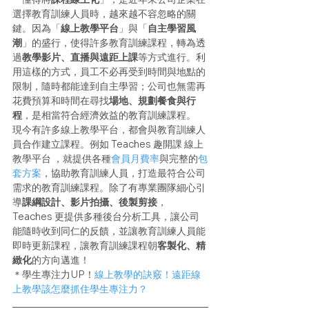
選擇教育訓練人員時，越來越不容忽略的關
鍵。因為「
線上教學平台
」與「
自主學習風
潮
」的盛行，使得許多教育訓練課程，轉為透
過
教學影片、直播與遠距上課
等方式進行。利
用這樣的方式，員工不必再受到時間與地點的
限制，隨時都能達到自主學習；公司也無需再
花費預算和時間在尋找
場地、規劃餐食與行
程
，是相當符合經濟效益的教育訓練課程。
現今有許多線上教學平台，都會與教育訓練人
員合作建立課程。例如 Teaches 趣開課 線上
教學平台 ，就提供各種
會員月費率
與完整的
包
套方案
，協助教育訓練人員，打造最符合公司
需求的教育訓練課程。除了有專業團隊細心引
導
課綱設計、影片拍攝、後製剪接
， 
Teaches 更提供多種後台分析工具，讓公司
能隨時收到同仁的反饋，並讓教育訓練人員能
即時更新課程，讓教育訓練課程朝
客製化、精
緻化
的方向邁進！
＊學生專注力UP！
線上教學的訣竅！遠距線
上教學該怎麼抓住學生專注力？