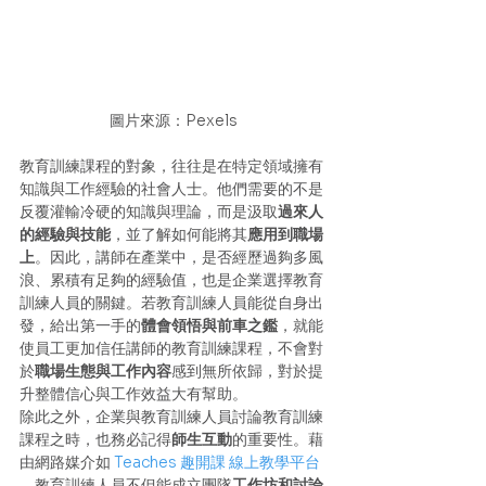
圖片來源：Pexels
教育訓練課程的對象，往往是在特定領域擁有
知識與工作經驗的社會人士。他們需要的不是
反覆灌輸冷硬的知識與理論，而是汲取
過來人
的經驗與技能
，並了解如何能將其
應用到職場
上
。因此，講師在產業中，是否經歷過夠多風
浪、累積有足夠的經驗值，也是企業選擇教育
訓練人員的關鍵。若教育訓練人員能從自身出
發，給出第一手的
體會領悟與前車之鑑
，就能
使員工更加信任講師的教育訓練課程，不會對
於
職場生態與工作內容
感到無所依歸，對於提
升整體信心與工作效益大有幫助。
除此之外，企業與教育訓練人員討論教育訓練
課程之時，也務必記得
師生互動
的重要性。藉
由網路媒介如 
Teaches 趣開課 線上教學平台
，教育訓練人員不但能成立團隊
工作坊和討論