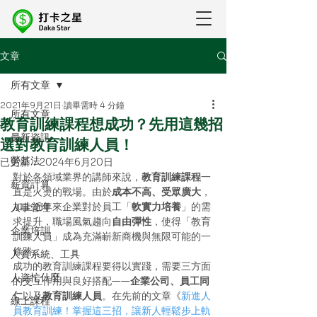
文章
所有文章
2021年9月21日
讀畢需時 4 分鐘
所有文章
教育訓練課程想成功？先用這幾招
最新資訊
選對教育訓練人員！
勞基法
已更新：
2024年6月20日
對於各領域業界的講師來說，
教育訓練課程
一
薪資計算
直是火燙的戰場。由於
成本不高、受眾廣大
，
加上近年來企業對於員工「
軟實力培養
」的需
人事管理
求提升，職場風氣趨向
自由彈性
，使得「教育
企業培訓
訓練人員」成為充滿嶄新商機與無限可能的一
條路。
人資系統、工具
成功的教育訓練課程要得以實踐，需要三方面
人資忙什麼
的交互作用與良好搭配——
企業公司、員工同
仁
以及
教育訓練人員
。在先前的文章《
新進人
線上課程
員教育訓練！掌握這三招，讓新人輕鬆步上軌