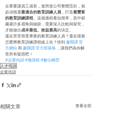
企業要讓員工成長，進而使公司整體茁壯，就
必須慎選
最適合的教育訓練人員
，打造
最豐富
的教育訓練課程
。這個過程看似簡單，其中卻
藏著許多眉角與細節，需要深入比較與探究，
才能做出
成本最低、效益最高
的決定。
還在苦苦尋覓專業的教育訓練人員？還在摸索
怎麼將教育訓練課程線上化？快到 
趣開課 官
方網站
 和 
趣開課 官方部落格
 ，讓我們為你解
答所有疑惑吧！
#企業內訓
#微課程
#數位轉型
人才培訓
企業培訓
查看全部
相關文章