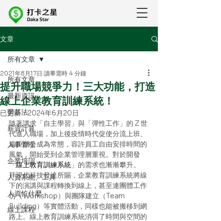
文章
所有文章
2021年8月17日
讀畢需時 4 分鐘
所有文章
提升職場競爭力！三大功能，打造
最新資訊
線上企業教育訓練系統！
勞基法
已更新：
2024年6月20日
隨著講求「自主學習」與「彈性工作」的 Z 世
薪資計算
代進入職場，加上後疫情時代促使分流上班、
遠距辦公成為常態，容許員工自由安排時間的
人事管理
風氣，開始受到企業管理層重視。對於開發
企業培訓
「
線上教育訓練系統
」的需求也漸漸攀升。
拜現代科技發達所賜，企業教育訓練系統將線
人資系統、工具
下的演講與課程轉換到線上，甚至連團體工作
人資忙什麼
坊（Workshop）與團隊建立（Team 
Building）等實體活動，同樣也能被搬移到網
線上課程
路上。線上教育訓練系統消弭了時間與空間的