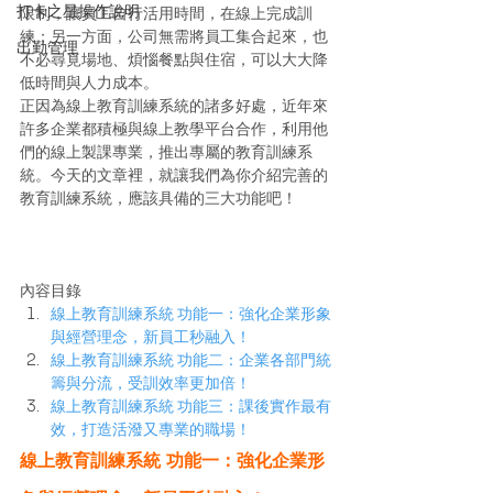
打卡之星操作說明
限制，讓員工自行活用時間，在線上完成訓
練；另一方面，公司無需將員工集合起來，也
出勤管理
不必尋覓場地、煩惱餐點與住宿，可以大大降
低時間與人力成本。
正因為線上教育訓練系統的諸多好處，近年來
許多企業都積極與線上教學平台合作，利用他
們的線上製課專業，推出專屬的教育訓練系
統。今天的文章裡，就讓我們為你介紹完善的
教育訓練系統，應該具備的三大功能吧！
內容目錄
線上教育訓練系統 功能一：強化企業形象
與經營理念，新員工秒融入！
線上教育訓練系統 功能二：企業各部門統
籌與分流，受訓效率更加倍！
線上教育訓練系統 功能三：課後實作最有
效，打造活潑又專業的職場！
線上教育訓練系統 功能一：強化企業形