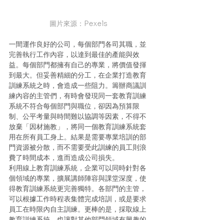
圖片來源：Pexels
一間運作良好的公司，每個部門各司其職，並
完善執行工作內容，以達到最佳的產能與效
益。每個部門都擁有自己的專業，將價值發揮
到最大。但妥善精細的分工，在企業打造教育
訓練系統之時，會造成一些阻力。籌辦商議訓
練內容的主管們，有時會發現同一套教育訓練
系統不符合每個部門與職位，卻因為預算限
制、公平考量與時間難以協調等因素，不得不
放棄「因材施教」，將同一個教育訓練系統套
用在所有員工身上。結果是需要專業培訓的部
門資源被分散，而不需要受此訓練的員工則浪
費了時間成本，進而造成公司損失。
利用線上教育訓練系統，企業可以同時針對各
個領域的專業，擴展講師陣容與課堂深度，使
得教育訓練系統更完善獨特。各部門的主管，
可以根據工作時程表集體完成培訓，或是要求
員工在時限內自主訓練。更棒的是，採取線上
教育訓練系統，也讓對其他部門領域有興趣的