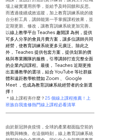
場上確實運用所學，並給予及時回饋和反思。
而透過後續成效追蹤，加上教育訓練系統的後
台分析工具，講師能第一手掌握課程效果，並
定期更新、修改，讓教育訓練系統更加完善。
以
線上教學平台 
Teaches 趣開課
 為例，提供
可多人分享的會員月費方案，讓多位講師共同
經營，使教育訓練系統更多元廣泛。除此之
外， Teaches 提供包套方案，提供划算的價
格與專業團隊的服務，引導講師打造完整全面
的企業內訓課程。最後， Teaches 近期更推
出直播教學的選項，結合 YouTube 等社群媒
體和遠距教學軟體如 
Zoom
 、 
Google 
Meet
 ，也成為教育訓練系統經營者的全新選
擇！
＊線上課程夯什麼？
25 個線上課程推薦！上
班族自我進修熱門線上課程必看清單
由於新冠肺炎疫情，全球的產業都面臨空前的
挑戰與轉換。在這個時刻，線上教育訓練系統