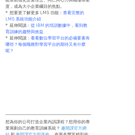
能幫助強化企業理念、同仁向心力與職場專業
度，成為大小企業矚目的焦點。
*  想要更了解更多 LMS 功能：
查看完整的 
LMS 系統功能介紹
*  延伸閱讀：
從 IBM 的培訓數據中，看到教
育訓練的趨勢與效益
*  延伸閱讀：
看看數位學習平台的必備要素有
哪些？每個職務對學習平台的期待又有什麼
呢？
想為你的公司打造企業內訓課程？想用你的專
業籌劃自己的教育訓練系統？ 
趣開課官方網
站
 和 
趣開課官方部落格
 ，有更多豐富精彩的