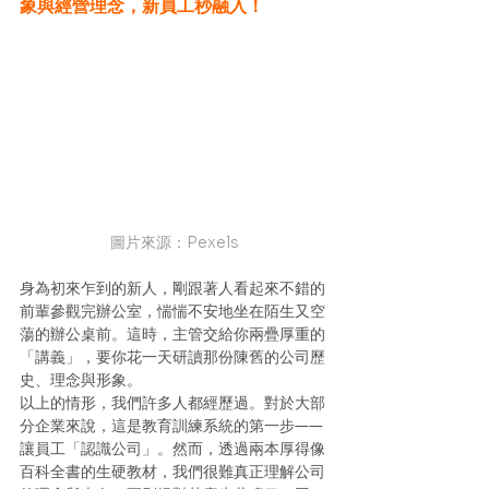
象與經營理念，新員工秒融入！
圖片來源：Pexels
身為初來乍到的新人，剛跟著人看起來不錯的
前輩參觀完辦公室，惴惴不安地坐在陌生又空
蕩的辦公桌前。這時，主管交給你兩疊厚重的
「講義」，要你花一天研讀那份陳舊的公司歷
史、理念與形象。
以上的情形，我們許多人都經歷過。對於大部
分企業來說，這是教育訓練系統的第一步——
讓員工「認識公司」。然而，透過兩本厚得像
百科全書的生硬教材，我們很難真正理解公司