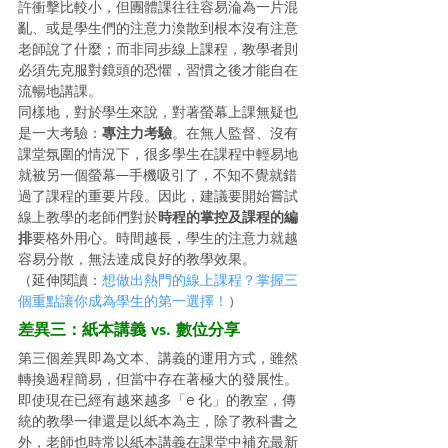
許衝擊比較小，但團體課往往容易淪為一片混
亂、或是學生們的注意力渙散到根本沒有注意
老師說了什麼；而非同步線上課程，教學者則
必須先克服對鏡頭的恐懼，習慣之後才能自在
流暢地講課。 
同樣地，對於學生來說，對著螢幕上課無疑也
是一大考驗：
專注力考驗
。在無人監督、沒有
課堂氛圍的情況下，很多學生在課程中輕易地
就被另一個螢幕—手機吸引了，不知不覺就錯
過了課程的重要片段。因此，建議要開始嘗試
線上教學的老師們對於
時程的掌控及課程的編
排
要格外用心。時間越長，學生的注意力就越
容易分散，無法達成良好的教學效果。 
（延伸閱讀：
想做出熱門的線上課程？掌握三
個重點讓你成為學生的第一選擇！
） 
差異三：紙本講義 vs. 數位分享
第三個差異即為文本、講義的運用方式，雖然
轉換過程簡易，但當中存在著極大的發展性。
即使現在已經有越來越多「e 化」的教室，傳
統的教學一律還是以紙本為主，除了教科書之
外，老師也時常以紙本講義在課堂中補充最新