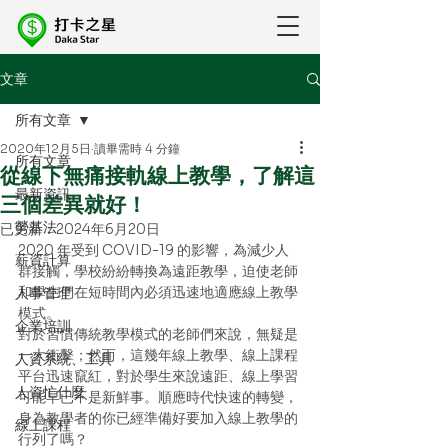
文章
所有文章
2020年12月5日
讀畢需時 4 分鐘
所有文章
從線下無痛接軌線上教學，了解這
最新資訊
三個差異就好！
勞基法
已更新：
2024年6月20日
2020 年受到 COVID-19 的影響，為減少人
薪資計算
群接觸，學校紛紛轉換為遠距教學，迫使老師
和學生們在短時間內必須迅速地適應線上教學
人事管理
模式。
企業培訓
對於習慣傳統教學模式的老師們來說，無疑是
一大衝擊；然而，這幾年線上教學、線上課程
人資系統、工具
平台迅速竄紅，對於學生來說遠距、線上學習
人資忙什麼
可能早已不是新鮮事。順應時代快速的轉變，
身為教學者的你已經準備好要加入線上教學的
線上課程
行列了嗎？ 