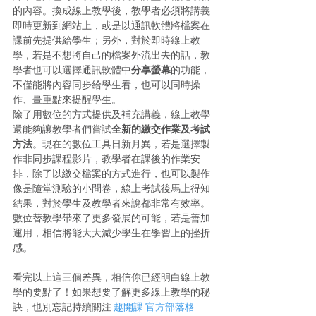
的內容。換成線上教學後，教學者必須將講義
即時更新到網站上，或是以通訊軟體將檔案在
課前先提供給學生；另外，對於即時線上教
學，若是不想將自己的檔案外流出去的話，教
學者也可以選擇通訊軟體中
分享螢幕
的功能，
不僅能將內容同步給學生看，也可以同時操
作、畫重點來提醒學生。 
除了用數位的方式提供及補充講義，線上教學
還能夠讓教學者們嘗試
全新的繳交作業及考試
方法
。現在的數位工具日新月異，若是選擇製
作非同步課程影片，教學者在課後的作業安
排，除了以繳交檔案的方式進行，也可以製作
像是隨堂測驗的小問卷，線上考試後馬上得知
結果，對於學生及教學者來說都非常有效率。
數位替教學帶來了更多發展的可能，若是善加
運用，相信將能大大減少學生在學習上的挫折
感。 
看完以上這三個差異，相信你已經明白線上教
學的要點了！如果想要了解更多線上教學的秘
訣，也別忘記持續關注 
趣開課 官方部落格