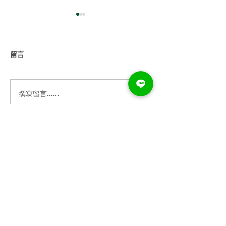
留言
撰寫留言......
直播課怎麼規畫？完整直
不用相機也能拍
播攻略送給你
個螢幕錄影軟體
打卡之星版權所有，未經授權請勿轉載，如需合作歡
迎來信洽詢。(文章所使用的圖片已標示出處，如有侵
權請告知刪除)