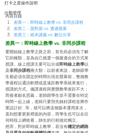
打卡之星操作說明
出勤管理
內容目錄
差異一：即時線上教學 vs. 非同步課程
差異二：面對面 vs. 透過螢幕
差異三：紙本講義 vs. 數位分享
差異一：即時線上教學 vs. 非同步課程
要開始線上教學之路之前，首先你必須先了解
它的種類，並為自己挑選一個最適合的方式來
授課。線上授課主要可以分成
即時線上教學
以
及
非同步課程
兩大類：以前者來說，老師跟學
生都必須在固定的時間出現在螢幕前，整個教
學過程以通訊軟體或是遠距教學系統來進行，
授課的方式、備課過程與實體教學差距不大；
而後者顧名思義，老師跟學生並不需要在特定
時間一起上線，老師只要預先錄好課程並將作
業設計好…等，就可以將這個版本運用多次，
直到想要更新裡面的內容，而學生也可以在任
何時段上網收看，師生的行程彼此獨立。 
然而，對於即時線上教學，若沒有
穩定的網路
及品質良好的軟硬體設備
支撐，無論是家教或