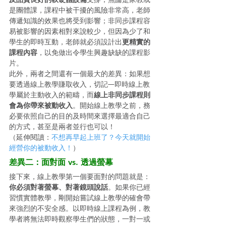
是團體課，課程中被干擾的風險非常高，老師
傳遞知識的效果也將受到影響；非同步課程容
易被影響的因素相對來說較少，但因為少了和
學生的即時互動，老師就必須設計出
更精實的
課程內容
，以免做出令學生興趣缺缺的課程影
片。 
此外，兩者之間還有一個最大的差異：如果想
要透過線上教學賺取收入，切記—即時線上教
學屬於主動收入的範疇，而
線上非同步課程則
會為你帶來被動收入
。開始線上教學之前，務
必要依照自己的目的及時間來選擇最適合自己
的方式，甚至是兩者並行也可以！ 
（延伸閱讀：
不想再早起上班了？今天就開始
經營你的被動收入！
） 
差異二：面對面 vs. 透過螢幕
接下來，線上教學第一個要面對的問題就是：
你必須對著螢幕、對著鏡頭說話
。如果你已經
習慣實體教學，剛開始嘗試線上教學的確會帶
來強烈的不安全感。以即時線上課程為例，教
學者將無法即時觀察學生們的狀態，一對一或