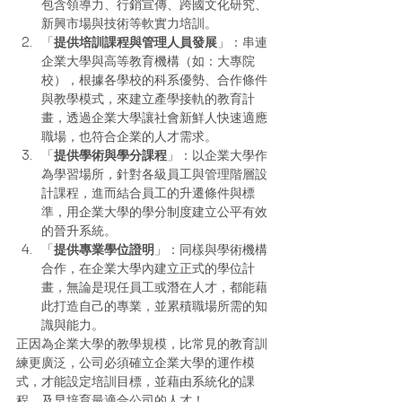
包含領導力、行銷宣傳、跨國文化研究、
新興市場與技術等軟實力培訓。 
「
提供培訓課程與管理人員發展
」：串連
企業大學與高等教育機構（如：大專院
校），根據各學校的科系優勢、合作條件
與教學模式，來建立產學接軌的教育計
畫，透過企業大學讓社會新鮮人快速適應
職場，也符合企業的人才需求。 
「
提供學術與學分課程
」：以企業大學作
為學習場所，針對各級員工與管理階層設
計課程，進而結合員工的升遷條件與標
準，用企業大學的學分制度建立公平有效
的晉升系統。 
「
提供專業學位證明
」：同樣與學術機構
合作，在企業大學內建立正式的學位計
畫，無論是現任員工或潛在人才，都能藉
此打造自己的專業，並累積職場所需的知
識與能力。 
正因為企業大學的教學規模，比常見的教育訓
練更廣泛，公司必須確立企業大學的運作模
式，才能設定培訓目標，並藉由系統化的課
程，及早培育最適合公司的人才！ 