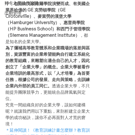
打卡之星操作說明
中，包括由克頓維爾學院演變而成、有美國企
業界哈佛的 GE 克勞頓學院（GE 
出勤管理
Crotonville）、麥當勞的漢堡大學
（Hamburger University）、惠普商學院
（HP Business School）和西門子管理學院
（Siemens Management Institute）
，都
是知名的企業大學。 
為了彌補高等教育體系和企業職場的落差與區
別，資源豐富的企業希望能夠自行建立系統化
的教育組織，來雕塑出適合自己的人才，因此
創立了「企業大學」的概念。企業大學被看作
企業培訓的最高形式，以「人才培養」為首要
任務，根據公司的發展、走向與策略，去訓練
企業內外部的員工同仁。
透過企業大學，不只
能提升團隊競爭力，更能統合品牌風氣與定
位。 
究竟一間組織良好的企業大學，該如何建構
呢？就讓我們用以下重點，來剖析建立企業大
學的成功秘訣，讓你不必再面對人才荒的窘
境！ 
＊延伸閱讀！《教育訓練計畫怎麼辦？教育訓