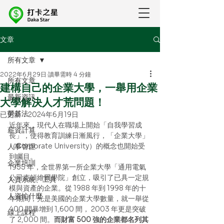
文章
所有文章
2022年6月29日
讀畢需時 4 分鐘
所有文章
建構自己的企業大學，一舉用企業
最新資訊
大學解決人才荒問題！
勞基法
已更新：
2024年6月19日
近年來，現代人在職場上開始「自我學習成
薪資計算
長」，使得教育訓練日漸風行，「企業大學」
（Corporate University）的概念也開始受
人事管理
到矚目。 
企業培訓
1955 年，全世界第一所企業大學「通用電氣
公司克頓維爾學院」創立，吸引了已具一定規
人資系統、工具
模與資產的企業。從 1988 年到 1998 年的十
人資忙什麼
年期間，光是美國的企業大學數量，就一舉從 
400 間暴增到 1,600 間， 2003 年更是突破
線上課程
了 2,000 間。
而財富 500 強的企業都名列其