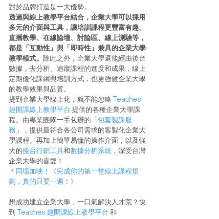
對於品牌打造是一大優勢。 
透過與線上教學平台結合，企業大學可以採用
多元的介面與工具，讓培訓課程更豐富有趣。
直播教學、在線論壇、討論區、線上測驗等，
都是「互動性」與「即時性」兼具的企業大學
教學模式。
除此之外，企業大學還能經由後台
數據，去分析、追蹤課程的進度和成果，線上
定期優化課綱與培訓方式，也更強健企業大學
的教學效果與品質。 
提到企業大學線上化，就不能忽略 
Teaches
趣開課線上教學平台
 提供的各種企業大學課
程。由專業團隊一手包辦的「
包套製課服
務
」，提供最符合各公司需求的客製化企業大
學課程。再加上簡單易懂的操作介面，以及強
大的
後台行銷工具
和
數據分析系統
，深受台灣
企業大學的喜愛！ 
＊同場加映！《完成你的第一堂線上課程規
劃，真的只要一週！》
想成功建立企業大學，一口氣解決人才荒？快
到 
Teaches 趣開課線上教學平台
 和 