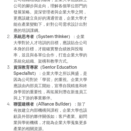
公司的腳步與走向，理解各個單位部門的
發展策略。資深管理者與企業大學之間，
更應該建立良好的溝通管道，企業大學才
能在產業變動下，針對公司需求設計出對
應的培訓課綱。 
系統思考者（System thinker）
：企業
大學對於人才培訓的目標，應該貼合公司
本身的目標，才能確實整合績效與投報
率，並且與各單位合作，打造企業大學的
系統化組織、架構和教學方式。 
資深教育專家（Senior Education 
Specialist）
：企業大學之所以興盛，是
因為公司對於「學習」的重視。企業大學
應該由內部員工開始，宣導自我精進和終
身學習的重要性，再拓展到潛在新進員工
與上下游的事業夥伴。 
聯盟建構者（Alliance Builder）
：除了
有效建立內部機構與課程，企業大學也該
顧及外部的夥伴關係如：客戶產業、顧問
業與學術機構，才能為企業大學蒐集更多
產業的相關資源。 