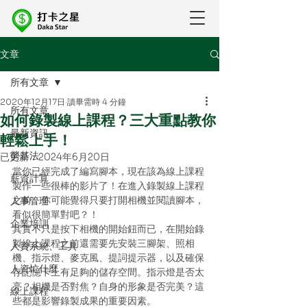
文章
所有文章
2020年12月17日
讀畢需時 4 分鐘
所有文章
如何錄製線上課程？三大重點教你
最新資訊
輕鬆上手！
勞基法
已更新：
2024年6月20日
當你已經完成了編寫腳本，現在該為線上課程
薪資計算
製作一些很棒的影片了！在進入錄製線上課程
之前，你可能覺得只要打開相機並閱讀腳本，
人事管理
看似很簡單對吧？！ 
企業培訓
其實不只是按下相機的開始鈕而已，在開始錄
製線上課程之前還需要先安裝三腳架、照相
人資系統、工具
機、指示燈、麥克風、提詞提示器，以及確保
人資忙什麼
存記憶卡上有足夠的儲存空間。指示燈是否太
亮？相機是否對焦？自身的形象是否完美？這
線上課程
些都是影響錄製成果的重要因素。 