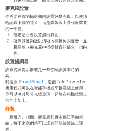
對象周圍投射一圈光以將其與背景分開。 
麥克風設置
你需要在你的攝影棚內設置好麥克風，以便清
晰記錄下你的聲音，這是錄製線上課程最重要
的一部份。 
確定是否要設置超出範圍。
確保其足夠近以清晰地捕捉你的聲音，並
且振膜（麥克風中捕捉聲音的部分）指向
你。 
設置提詞器
設置提詞提示器或是一些你閱讀腳本時的工
具。
我推薦 
PromtSmart
，這個 TelePrompTer 
應用程式可以在智能手機或平板電腦上使用，
你可以將其與分光鏡玻璃一起放在相機鏡頭上
方的支架上。 
錄製
一旦燈光、相機、麥克風和腳本都已準備就
緒，接下來我們就可以認真開始錄製線上課
程。 