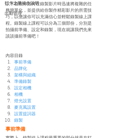
打卡之星操作說明
以下就教你如何在錄製影片時迅速將複雜的任
務簡單化，並提供給你製作精彩影片的所需技
出勤管理
巧，以便讓你可以充滿信心並輕鬆錄製線上課
程。錄製線上課程可以分為三個部份，分別是
拍攝前準備、設定和錄製，現在就讓我們先來
談談攝前準備吧！ 
內容目錄
事前準備
品牌化
架構與組織
準備錄製
設定相機
相機
燈光設置
麥克風設置
設置提詞器
錄製
事前準備
實際上，錄製線上課程最重要的部分就是在打