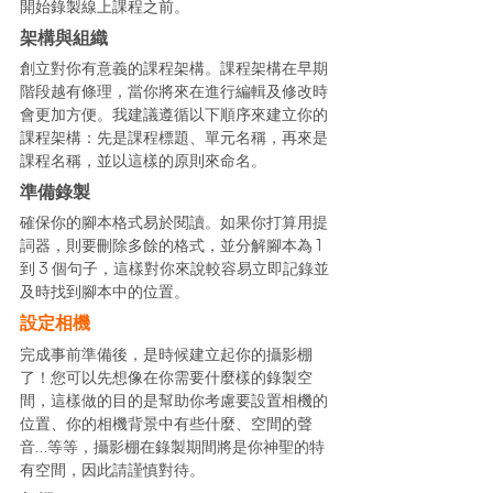
開始錄製線上課程之前。 
架構與組織
創立對你有意義的課程架構。課程架構在早期
階段越有條理，當你將來在進行編輯及修改時
會更加方便。我建議遵循以下順序來建立你的
課程架構：先是課程標題、單元名稱，再來是
課程名稱，並以這樣的原則來命名。 
準備錄製
確保你的腳本格式易於閱讀。如果你打算用提
詞器，則要刪除多餘的格式，並分解腳本為 1 
到 3 個句子，這樣對你來說較容易立即記錄並
及時找到腳本中的位置。 
設定相機
完成事前準備後，是時候建立起你的攝影棚
了！您可以先想像在你需要什麼樣的錄製空
間，這樣做的目的是幫助你考慮要設置相機的
位置、你的相機背景中有些什麼、空間的聲
音…等等，攝影棚在錄製期間將是你神聖的特
有空間，因此請謹慎對待。 