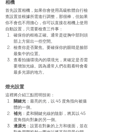
相機
首先設置相機，如果你會使用高級軟體自行檢
查設置並根據所需進行調整，那很棒，但如果
你不會也不用擔心，你可以直接在相機上使用
自動設置，只需要檢查三件事： 
確保你的框格正確。通常是從胸中部到頭
部上方留出一些空間。
檢查你是否聚焦。要確保你的眼睛是臉部
最集中的位置。
查看拍攝環境內的環境光，來確定是否需
要增加光線。因為通常人們在觀看時會看
最多光源的地方。
燈光設置
這裡將介紹三點照明技術： 
關鍵光
：最亮的光，以 45 度角指向被攝
體的一側。
補光
：柔和關鍵光線的陰影，將其以 45 
度角指向對象的另一側。
邊源光
：設置在對象的上方和後面，並在