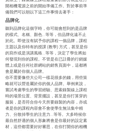
開相機電源之前的開始準備工作。對於事前準
備我們可以朝以下這三件事情去著手： 
品牌化
聽到品牌化這個字時，你可能會想到的是品牌
的樣式、名稱、顏色…等等，但品牌化遠不止
於此。即使沒有賦予你的課程一個品牌，課程
主題以及你特有的授課 (教學) 方式，甚至是你
的寫作或是演講風格…等等，決定了學生將如
何發現到你的課程。不管是在已註冊的行銷媒
體上或是任何社群網站的銷售頁面中，這都將
會是屬於你個人品牌。 
你不需要像些大公司一樣花很多的錢，用些策
略就可以營造屬於你的個人品牌。舉例來說，
嘗試考慮學生的學習經驗、思索錄製線上課程
時的場景位置、背景擺設，甚至是你打算穿的
服裝，是否符合你今天所要錄製的內容，亦或
者是你的課程內容會不會使學生無法集中精
力、分散掉學生的注意力…等等。大多時候你
最自然舒適的個人形象將會是你最好的設定素
材，這些都需要好好審思，在你打開你的相機