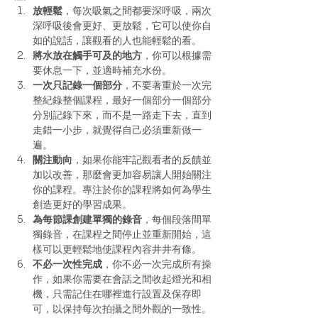
放輕鬆
，每次吸氣之間都要深呼吸，兩次
深呼吸後會更好、更放鬆，它可以使你自
如的說話，讓觀看的人也能輕鬆的看。
將水放在觸手可及的地方
，你可以根據需
要休息一下，並適時補充水份。
一次只記錄一個部分
，不要著重於一次完
整紀錄整個課程，最好一個部分一個部分
分別記錄下來，而不是一路走下去，直到
走錯一小步，就覺得自己必須重新做一
遍。
關注動向
，如果你能牢記觀看者的反饋並
加以改善，那麼會更加容易讓人開始關注
你的課程。專注於你的課程將如何為學生
創造更好的學習成果。
為每節課創建單獨的錄音
，每個段落間單
獨錄音，在課程之間停止並重新開始，這
樣可以更輕鬆地使課程內容井井有條。
不必一次性完成
，你不必一次完成所有操
作，如果你需要在會話之間收起燈光和相
機，只需記住在哪裡進行設置及保存即
可，以保持每次拍攝之間外觀的一致性。 