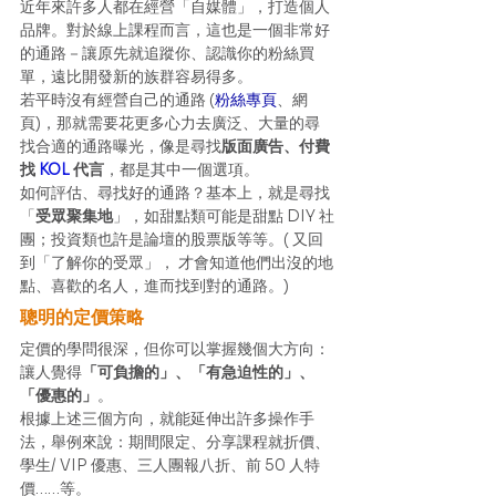
近年來許多人都在經營「自媒體」，打造個人
品牌。對於線上課程而言，這也是一個非常好
的通路－讓原先就追蹤你、認識你的粉絲買
單，遠比開發新的族群容易得多。
若平時沒有經營自己的通路 (
粉絲專頁
、網
頁)，那就需要花更多心力去廣泛、大量的尋
找合適的通路曝光，像是尋找
版面廣告、付費
找 
KOL
代言
，都是其中一個選項。 
如何評估、尋找好的通路？基本上，就是尋找
「
受眾聚集地
」，如甜點類可能是甜點 DIY 社
團；投資類也許是論壇的股票版等等。( 又回
到「了解你的受眾」， 才會知道他們出沒的地
點、喜歡的名人，進而找到對的通路。) 
聰明的定價策略
定價的學問很深，但你可以掌握幾個大方向： 
讓人覺得
「可負擔的」、「有急迫性的」、
「優惠的」
。
根據上述三個方向，就能延伸出許多操作手
法，舉例來說：期間限定、分享課程就折價、
學生/ VIP 優惠、三人團報八折、前 50 人特
價……等。