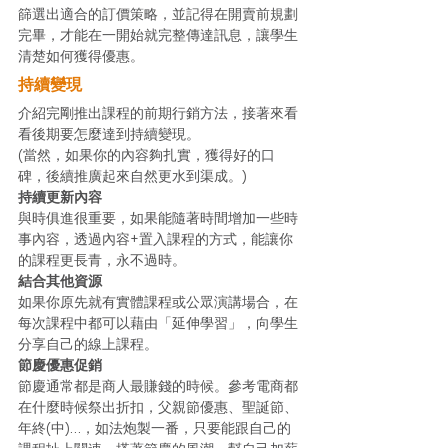
篩選出適合的訂價策略，並記得在開賣前規劃
完畢，才能在一開始就完整傳達訊息，讓學生
清楚如何獲得優惠。 
持續變現
介紹完剛推出課程的前期行銷方法，接著來看
看後期要怎麼達到持續變現。
(當然，如果你的內容夠扎實，獲得好的口
碑，後續推廣起來自然更水到渠成。) 
持續更新內容
與時俱進很重要，如果能隨著時間增加一些時
事內容，透過內容+置入課程的方式，能讓你
的課程更長青，永不過時。 
結合其他資源
如果你原先就有實體課程或公眾演講場合，在
每次課程中都可以藉由「延伸學習」，向學生
分享自己的線上課程。 
節慶優惠促銷
節慶通常都是商人最賺錢的時候。參考電商都
在什麼時候祭出折扣，父親節優惠、聖誕節、
年終(中)…，如法炮製一番，只要能跟自己的