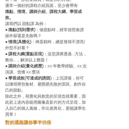
通常一個好的課程介紹頁面，至少會帶有:
痛點、情境、講師介紹、課程大綱、學習成
效。
讓我們以 甜點課 為例： 
● 痛點(找到需求)
：做甜點時，經常按照食譜
操作卻還是失敗嗎？
● 情境(具體化)
：烤蛋糕時，總是發得不漂亮/
外型不好看？
● 課程大綱(重點呈現)
：這堂課將透過…方法，
教你…，解決以上難題！
● 講師介紹(量化經歷)
：xx 年教學經驗、xx 次
演講、曾獲 xx 獎項
● 學習成效(可達成的誘因)
：上完課後，你可
以懂得辨別食材、避開易失敗的雷區、創作自
己的甜點。 
除此之外，視覺化與創意的呈現也很重要，因
此若上述內容能用圖像及影片的方式呈現，加
入自己的個人風格，作出差異化，更能讓學生
買單！ 
對的通路讓你事半功倍