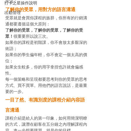
方法： 
打卡之星操作說明
了解你的受眾，用對方的語言溝通
出勤管理
受眾就是會買你課程的族群，你所有的行銷溝
通都要遵循這個大原則： 
了解你的受眾，了解你的受眾，了解你的受
眾！
很重要所以說三次。
如果你的課程是初階課，你不會放太多艱深的
術語；
如果你的學生偏年輕，你不會定一個太高的價
位；
如果女生較多，你的用字拿捏也許就會偏感
性。 
每一個策略和呈現都要思考到你的受眾的思考
方式、買不買單。用他們的語言說話，是最重
要的一步。 
一目了然、有識別度的課程介紹內容語
言溝通
課程介紹是給人的第一印象，如何用簡潔明瞭
的方式，讓潛在顧客在五分鐘之內理解課程內
容，進一步想要購買，就是你的目標。 