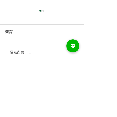
留言
撰寫留言......
直播課怎麼規畫？完整直
不用相機也能拍
播攻略送給你
個螢幕錄影軟體
打卡之星版權所有，未經授權請勿轉載，如需合作歡
迎來信洽詢。(文章所使用的圖片已標示出處，如有侵
權請告知刪除)