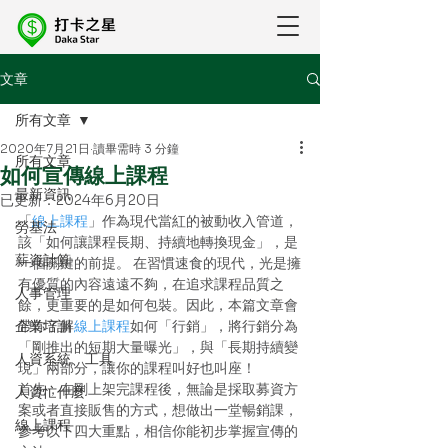
文章
所有文章
2020年7月21日
讀畢需時 3 分鐘
所有文章
如何宣傳線上課程
最新資訊
已更新：
2024年6月20日
「
線上課程
」作為現代當紅的被動收入管道，
勞基法
該「如何讓課程長期、持續地轉換現金」，是
薪資計算
一個關鍵的前提。 在習慣速食的現代，光是擁
有優質的內容遠遠不夠，在追求課程品質之
人事管理
餘，更重要的是如何包裝。因此，本篇文章會
企業培訓
帶你了解
線上課程
如何「行銷」，將行銷分為
「剛推出的短期大量曝光」，與「長期持續變
人資系統、工具
現」兩部分，讓你的課程叫好也叫座！ 
首先，在剛上架完課程後，無論是採取募資方
人資忙什麼
案或者直接販售的方式，想做出一堂暢銷課，
線上課程
參考以下四大重點，相信你能初步掌握宣傳的