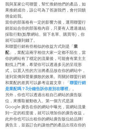
我與某家公司聯盟，幫忙推銷他們的產品，如
果推銷成功，該公司為了答謝我們，會付回饋
佣金給我。 
當你的部落格有一定的影響力後，運用聯盟行
銷並結合你的部落格內容，只要有人透過連結
採取行動(點擊網站、留下名單、購買等)，你
就可以賺到錢了。 
和聯盟行銷有些相似的收益方式則是「
業
配
」，業配這兩字相信大家一定都不陌生，當
你的網站有了穩定的流量後，可能會有業主主
動找上門來，希望你可以透過多元的呈現形
式，以置入性的方法將產品放在你的網站中，
達到宣傳與聲量擴散的效果。而關於聯盟行銷
和業配的差異可以參考這篇文章：「
聯盟行銷
是業配嗎？3分鐘告訴你差別在哪裡
」。 
另外，你也可以透過出租自己網站的廣告版
位，來獲取被動收入。第一個方式是讓 
Google 廣告在你的網站中曝光，當網站流量
到一定的程度後，就可以增加你的廣告收益，
此外你也可以出租你的網站廣告版位給品牌/
廣告主，並簽訂合約讓他們的產品出現在你的