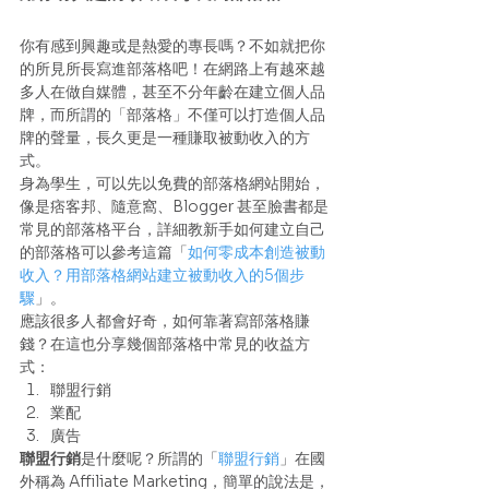
你有感到興趣或是熱愛的專長嗎？不如就把你
的所見所長寫進部落格吧！在網路上有越來越
多人在做自媒體，甚至不分年齡在建立個人品
牌，而所謂的「部落格」不僅可以打造個人品
牌的聲量，長久更是一種賺取被動收入的方
式。 
身為學生，可以先以免費的部落格網站開始，
像是痞客邦、隨意窩、Blogger 甚至臉書都是
常見的部落格平台，詳細教新手如何建立自己
的部落格可以參考這篇「
如何零成本創造被動
收入？用部落格網站建立被動收入的5個步
驟
」。 
應該很多人都會好奇，如何靠著寫部落格賺
錢？在這也分享幾個部落格中常見的收益方
式： 
聯盟行銷
業配
廣告 
聯盟行銷
是什麼呢？所謂的「
聯盟行銷
」在國
外稱為 Affiliate Marketing，簡單的說法是，