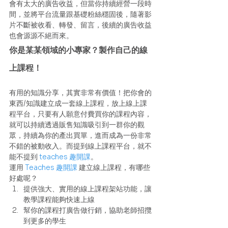
會有太大的廣告收益，但當你持續經營一段時
間，並將平台流量跟基礎粉絲穩固後，隨著影
片不斷被收看、轉發、留言，後續的廣告收益
也會源源不絕而來。 
你是某某領域的小專家？製作自己的線
上課程！
有用的知識分享，其實非常有價值！把你會的
東西/知識建立成一套線上課程，放上線上課
程平台，只要有人願意付費買你的課程內容，
就可以持續透過販售知識吸引到一群你的觀
眾，持續為你的產出買單，進而成為一份非常
不錯的被動收入。而提到線上課程平台，就不
能不提到 
teaches 趣開課
。 
運用 
Teaches 趣開課
 建立線上課程，有哪些
好處呢？ 
提供強大、實用的線上課程架站功能，讓
教學課程能夠快速上線
幫你的課程打廣告做行銷，協助老師招攬
到更多的學生