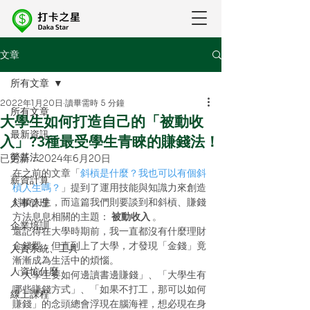
文章
所有文章
2022年1月20日
讀畢需時 5 分鐘
所有文章
大學生如何打造自己的「被動收
最新資訊
入」?3種最受學生青睞的賺錢法！
勞基法
已更新：
2024年6月20日
在之前的文章「
斜槓是什麼？我也可以有個斜
薪資計算
槓人生嗎？
」提到了運用技能與知識力來創造
斜槓人生，而這篇我們則要談到和斜槓、賺錢
人事管理
方法息息相關的主題： 
被動收入
 。 
企業培訓
還記得在大學時期前，我一直都沒有什麼理財
金錢觀，但直到上了大學，才發現「金錢」竟
人資系統、工具
漸漸成為生活中的煩惱。 
人資忙什麼
「大學生要如何邊讀書邊賺錢」、「大學生有
哪些賺錢方式」、「如果不打工，那可以如何
線上課程
賺錢」的念頭總會浮現在腦海裡，想必現在身