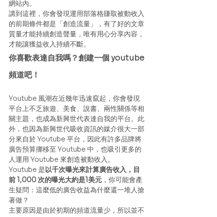
網站內。 
講到這裡，你會發現運用部落格賺取被動收入
的前期條件都是「創造流量」，有了好的文章
質量才能持續創造聲量，唯有用心分享內容，
才能讓獲益收入持續不斷。 
你喜歡表達自我嗎？創建一個 youtube 
頻道吧！
Youtube 風潮在近幾年迅速竄起，你會發現
平台上不乏旅遊、美食、說書、兩性關係等相
關主題，也成為新興世代表達自我的平台。此
外，也因為新興世代吸收資訊的媒介很大一部
分來自於 Youtube 平台，因此有許多品牌將
廣告預算挪移至 Youtube 中，也吸引更多的
人運用 Youtube 來創造被動收入。 
Youtube 是
以千次曝光來計算廣告收入，目
前 1,000 次的曝光大約是1美元
，你可能會產
生疑問：這麼低的廣告收益為什麼還一堆人搶
著做？ 
主要原因是由於初期的頻道流量少，所以並不