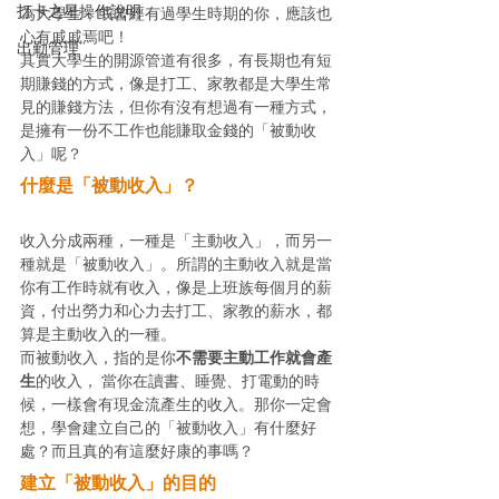
打卡之星操作說明
為大學生，或曾經有過學生時期的你，應該也
心有戚戚焉吧！ 
出勤管理
其實大學生的開源管道有很多，有長期也有短
期賺錢的方式，像是打工、家教都是大學生常
見的賺錢方法，但你有沒有想過有一種方式，
是擁有一份不工作也能賺取金錢的「被動收
入」呢？ 
什麼是「被動收入」？
收入分成兩種，一種是「主動收入」，而另一
種就是「被動收入」。所謂的主動收入就是當
你有工作時就有收入，像是上班族每個月的薪
資，付出勞力和心力去打工、家教的薪水，都
算是主動收入的一種。 
而被動收入，指的是你
不需要主動工作就會產
生
的收入， 當你在讀書、睡覺、打電動的時
候，一樣會有現金流產生的收入。那你一定會
想，學會建立自己的「被動收入」有什麼好
處？而且真的有這麼好康的事嗎？ 
建立「被動收入」的目的