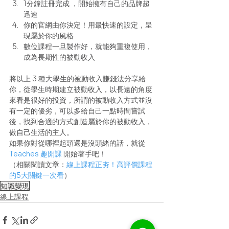
1分鐘註冊完成 ，開始擁有自己的品牌超
迅速
你的官網由你決定！用最快速的設定，呈
現屬於你的風格
數位課程一旦製作好，就能夠重複使用，
成為長期性的被動收入 
將以上 3 種大學生的被動收入賺錢法分享給
你，從學生時期建立被動收入，以長遠的角度
來看是很好的投資，所謂的被動收入方式並沒
有一定的優劣，可以多給自己一點時間嘗試
後，找到合適的方式創造屬於你的被動收入，
做自己生活的主人。 
如果你對從哪裡起頭還是沒頭緒的話，就從 
Teaches 趣開課
 開始著手吧！ 
（相關閱讀文章：
線上課程正夯！高評價課程
的5大關鍵一次看
）
知識變現
線上課程