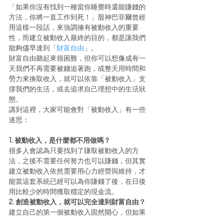
「如果你沒有找到一種當你睡覺時還能賺錢的
方法，你將一直工作到死！」股神巴菲爾曾經
用這樣一段話，來強調擁有被動收入的重要
性，而建立被動收入最終的目的，都是讓我們
能夠儘早達到「
財富自由
」。 
財富自由聽起來很困難，但你可以想像成有一
天我們不再需要被錢追著跑，或整天用時間和
勞力來換取收入，就可以依靠「被動收入」支
撐我們的生活，或去追求自己理想中的生活狀
態。 
講到這裡，大家可能會對「被動收入」有一些
迷思：
1. 被動收入，是什麼都不用做嗎？
很多人會認為只要找到了賺取被動收入的方
法，之後不需要任何努力也可以賺錢，但其實
建立被動收入依然需要用心力經營與維持，才
能當這套系統已經可以為你賺錢了後，在日後
用比較少的時間獲取穩定的現金流。 
2. 創造被動收入，就可以完全達到財富自由？
建立自己的第一個被動收入固然開心，但如果