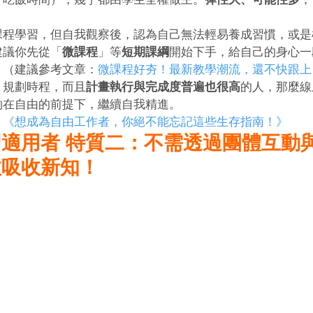
。
課程學習，但自我觀察後，認為自己無法輕易養成習慣，或是
建議你先從「
微課程
」等
短期課綱
開始下手，給自己的身心一
。（建議參考文章：
微課程好夯！最新教學潮流，還不快跟上
）規劃時程，而且
計畫執行與完成度普遍也很高
的人，那麼線
夠在自由的前提下，繼續自我精進。
！《想成為自由工作者，你絕不能忘記這些生存指南！》
適用者 特質二：不需透過團體互動
效吸收新知！