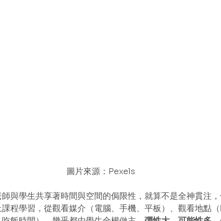
圖片來源：Pexels
老師與學生共享著時間與空間的侷限性，就算不是全神貫注，
上課程學習，從觀看媒介（電腦、手機、平板）、觀看地點（
、吃飯時間），幾乎都由學生全權做主。
彈性大、可能性多
，