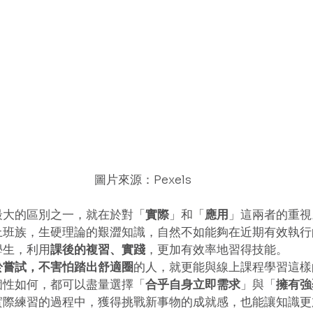
圖片來源：Pexels
最大的區別之一，就在於對「
實際
」和「
應用
」這兩者的重視
上班族，生硬理論的艱澀知識，自然不如能夠在近期有效執行
學生，利用
課後的複習、實踐
，更加有效率地習得技能。
於嘗試，不害怕踏出舒適圈
的人，就更能與線上課程學習這樣
個性如何，都可以盡量選擇「
合乎自身立即需求
」與「
擁有強
實際練習的過程中，獲得挑戰新事物的成就感，也能讓知識更