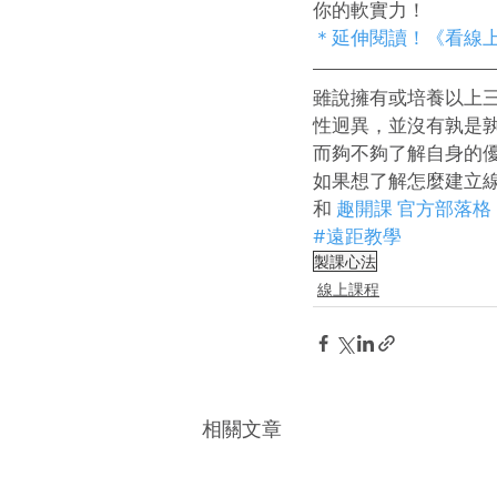
你的軟實力！
＊延伸閱讀！《看線上課
雖說擁有或培養以上
性迥異，並沒有孰是
而夠不夠了解自身的
如果想了解怎麼建立
和 
趣開課 官方部落格
#遠距教學
製課心法
線上課程
相關文章