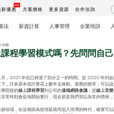
最新優惠
方案價格
更多資源
合作洽詢
基法
薪資計算
人事管理
企業培訓
4 分鐘
打卡之星操作說明
出勤管理
上課程學習模式嗎？先問問自己
月，2021 年也已經過了四分之一的時間。從 2020 年到
之下，許多原本或許要花上數年去推動、適應的變革，可以說
大專院校的
線上課程學習
到公司的
遠端網路會議
；從
線上音樂
在非常時刻倉促地開始實行，現在卻是我們習以為常的慣例，
這個領域，在這個因為疫情延燒而陷入停滯的時代，確實可以