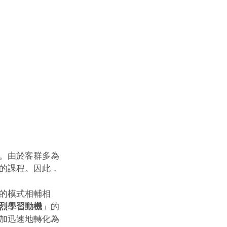
。由於客群多為
的課程。因此，
的模式相輔相
烈學習動機
」的
加迅速地轉化為