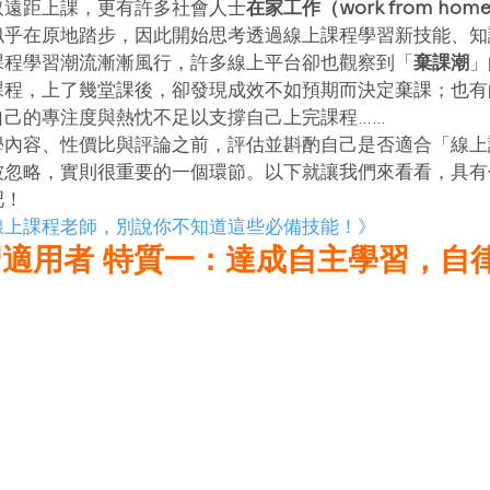
取遠距上課，更有許多社會人士
在家工作（work from hom
似乎在原地踏步，因此開始思考透過線上課程學習新技能、知
課程學習潮流漸漸風行，許多線上平台卻也觀察到「
棄課潮
」
課程，上了幾堂課後，卻發現成效不如預期而決定棄課；也有
自己的專注度與熱忱不足以支撐自己上完課程……
學內容、性價比與評論之前，評估並斟酌自己是否適合「線上
被忽略，實則很重要的一個環節。以下就讓我們來看看，具有
吧！
線上課程老師，別說你不知道這些必備技能！》
適用者 特質一：達成自主學習，自