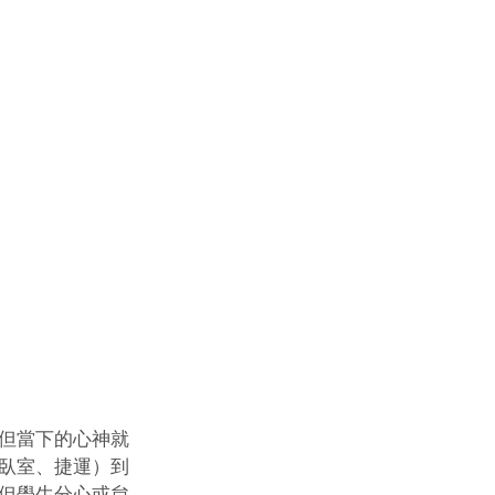
但當下的心神就
臥室、捷運）到
但學生分心或怠