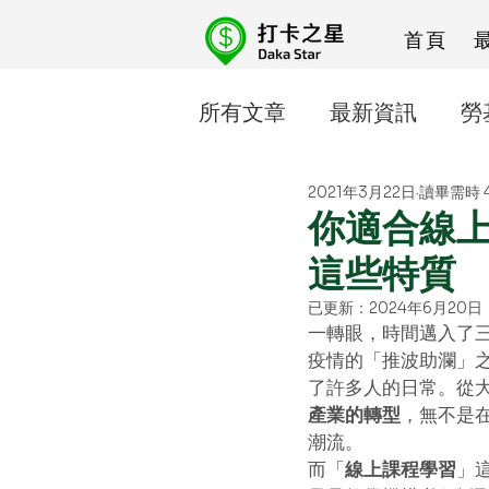
首頁
所有文章
最新資訊
勞
2021年3月22日
讀畢需時 
人資忙什麼
線上課程
你適合線
這些特質
已更新：
2024年6月20日
一轉眼，時間邁入了三
疫情的「推波助瀾」
了許多人的日常。從
產業的轉型
，無不是
潮流。
而「
線上課程學習
」