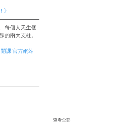
D！》
。每個人天生個
課的兩大支柱。
趣開課 官方網站
查看全部