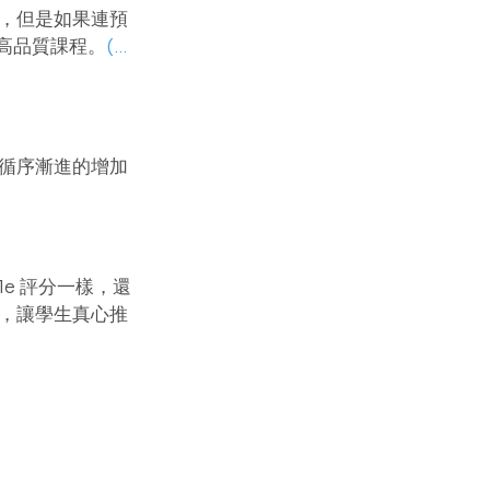
，但是如果連預
出高品質課程。
(…
循序漸進的增加
e 評分一樣，還
，讓學生真心推