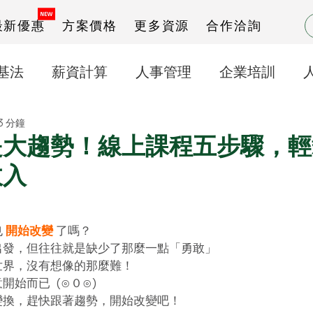
最新優惠
方案價格
更多資源
合作洽詢
基法
薪資計算
人事管理
企業培訓
3 分鐘
打卡之星操作說明
出勤管理
是大趨勢！線上課程五步驟，輕
收入
 
開始改變
了嗎？
出發，但往往就是缺少了那麼一點「勇敢」
世界，沒有想像的那麼難！
始而已  (⊙０⊙) 
變換，趕快跟著趨勢，開始改變吧！