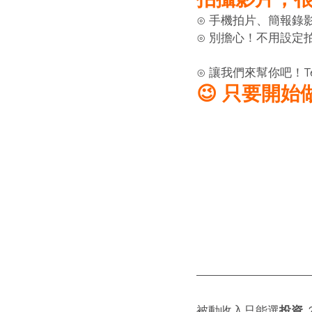
⊙ 手機拍片、簡報錄
⊙ 別擔心！不用設定
⊙ 讓我們來幫你吧！T
😉 只要開
被動收入只能選
投資
 