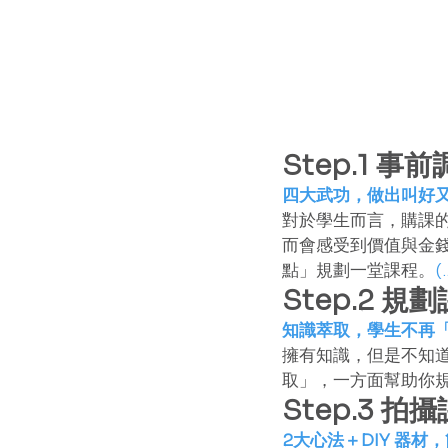
Step.1 事
四大武功，做出叫好
對於學生而言，購課
而會感受到價值與金
點」規劃一堂課程。
(
Step.2 規
知識萃取，學生不再
擁有知識，但是不知
取」，一方面幫助你
Step.3 拍
2
大心法＋DIY 器材