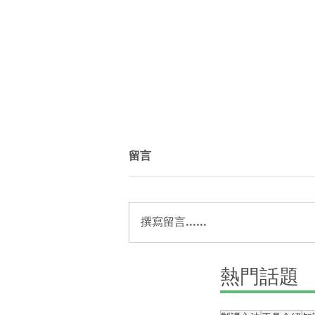
留言
撰寫留言......
【5種拍攝法】協助你快速製
​熱門話題
作線上課程