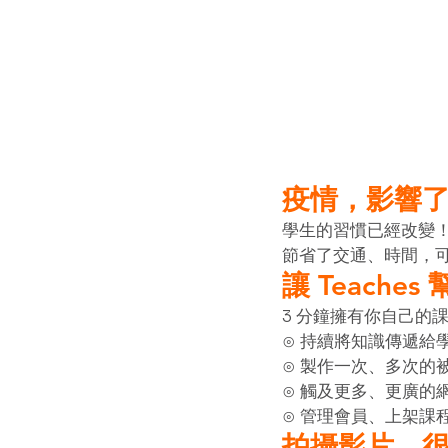
疫情，影響
學生的習慣已經改變
節省了交通、時間，
讓 Teach
3 分鐘擁有你自己的
⊙ 持續將知識傳遞給
⊙ 製作一次、多次的
⊙ 觸及更多、更廣的
⊙ 管理會員、上架課
拍攝影片，