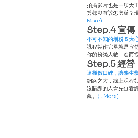
拍攝影片也是一項大
算都沒有該怎麼辦？現
More)
Step.4 宣傳
不可不知的增粉 5 大
課程製作完畢就是宣
你的粉絲人數，進而
Step.5 經營
這樣做口碑，讓學生
網路之大，線上課程如
沒購課的人會先查看
薦。
(…More)