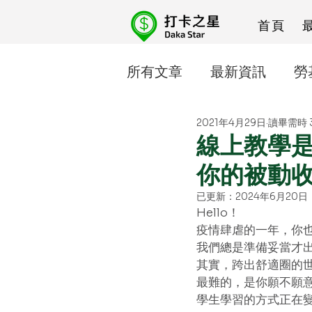
首頁
所有文章
最新資訊
勞
2021年4月29日
讀畢需時 
人資忙什麼
線上課程
線上教學
你的被動
已更新：
2024年6月20日
Hello！
疫情肆虐的一年，你也
我們總是準備妥當才
其實，跨出舒適圈的
最難的，是你願不願意開
學生學習的方式正在