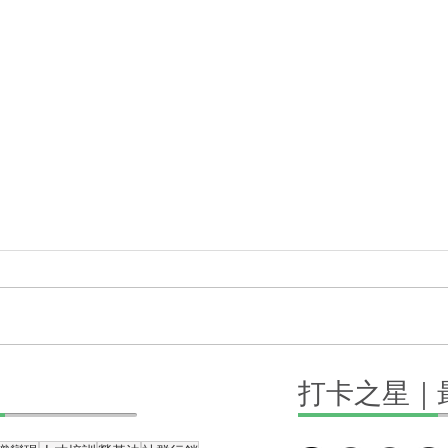
直播課怎麼規畫？完整直播攻
不用
打卡之星｜
略送給你
螢幕