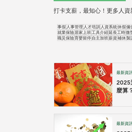
打卡支薪，最知心！更多人資
事假
人事管理
人才培訓
人資系統
休假
僱
就業保險
居家上班
工具介紹
延長工時
微
職災保險
育嬰留停
自主加班
薪資
補休
製
最新資
20
麼算
加班
篇！
最新資