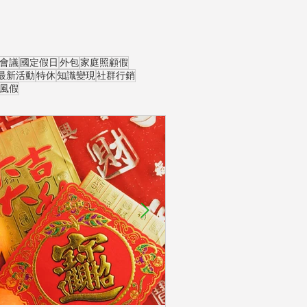
會議
國定假日
外包
家庭照顧假
最新活動
特休
知識變現
社群行銷
風假