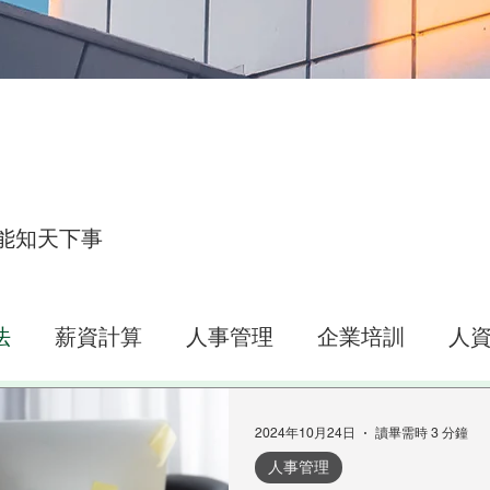
能知天下事
法
薪資計算
人事管理
企業培訓
人
打卡之星操作說明
出勤管理
2024年10月24日
讀畢需時 3 分鐘
人事管理