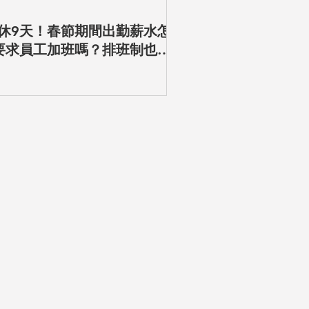
最新資訊
連休9天！春節期間出勤薪水怎
2025年基本工資、
要求員工加班嗎？排班制也有
勞動新制1/1起上路
農曆年連假出勤四大重點看這
保薪資級距與費率調
夠！