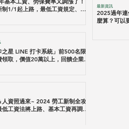
25年基本工資、勞保費率又調漲了！
最新資訊
新制1/1起上路，最低工資規定、勞
2025過年
資級距與費率調整懶人包看這篇就
麼算？可以
加班費嗎？
篇！
訊
之星 LINE 打卡系統」前500名限
費領取，價值20萬以上，回饋企業粉
人資照過來~ 2024 勞工新制全攻
最低工資法將上路、基本工資再調
勞健退級距調整！