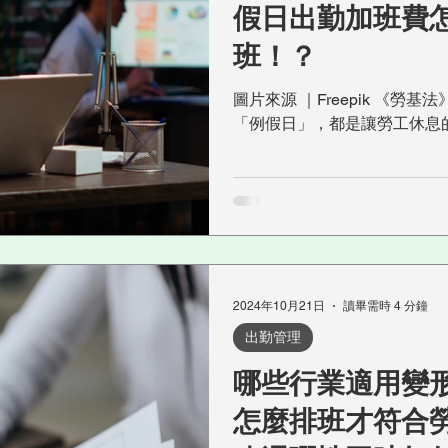
假日出勤加班費
班！？
圖片來源 ｜Freepik 《
「例假日」，都是讓勞工休息
日不僅定義不同，加班出勤也
到勞檢員找上門！這篇就來看
日：可以協商的放假日...
2024年10月21日
讀畢需時 4 分鐘
出勤管理
哪些行業適用變
怎麼排班才符合