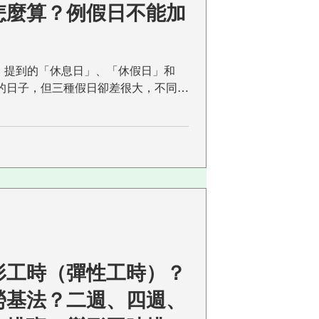
怎麼算？例假日不能加
勞基法》提到的「休息日」、「休假日」和
的日子，但三種假日卻差很大，不同假
規定各異。如果沒有清楚搞懂，小心受
看這些假日到底有什麼不同～ 休息
形工時（彈性工時）？
勞基法？二週、四週、