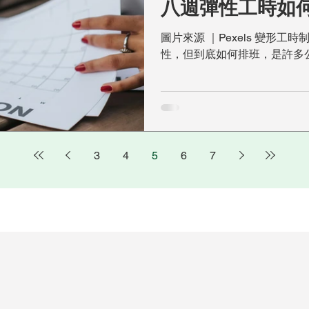
八週彈性工時如
全解析！
圖片來源 ｜Pexels 變形
性，但到底如何排班，是許多
量員工個人因素、公司需求，
時安排中不踩法律紅線，一起
時」？勞基法有規定嗎？...
3
4
5
6
7