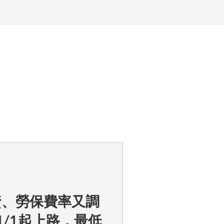
資、勞保費率又調
/1起上路，最低