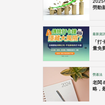
20
勞動
保薪
夠！
最新資
「打卡
量免
絲！
勞基法
老闆＆
略，
升、