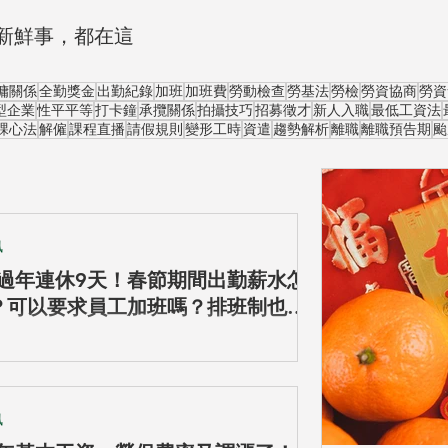
新鮮事，都在這
傭關係
全勤獎金
出勤紀錄
加班
加班費
勞動檢查
勞基法
勞檢
勞資協商
勞資
型企業
性平平等
打卡鐘
承攬關係
拍攝技巧
招募徵才
新人入職
最低工資法
課心法
解僱
課程直播
請假規則
變形工時
資遣
趨勢解析
離職
離職預告期
颱
訊
25過年連休9天！春節期間出勤薪水怎
？可以要求員工加班嗎？排班制也有
費嗎？農曆年連假出勤四大重點看這
訊