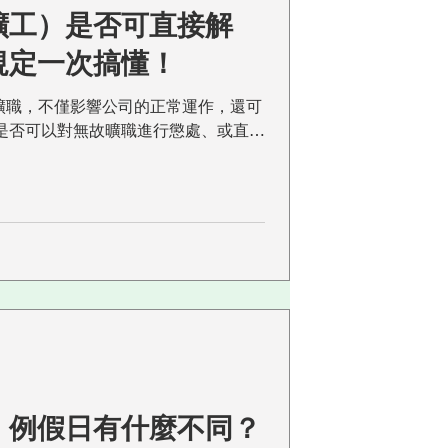
曠工）是否可直接解
規定一次搞懂！
工無故曠職，不僅影響公司的正常運作，還可
是否可以對無故曠職進行懲處、或直接
以要求賠償嗎？本文將帶您深入了解
關規範～ 什麼是「曠職」？...
、例假日有什麼不同？