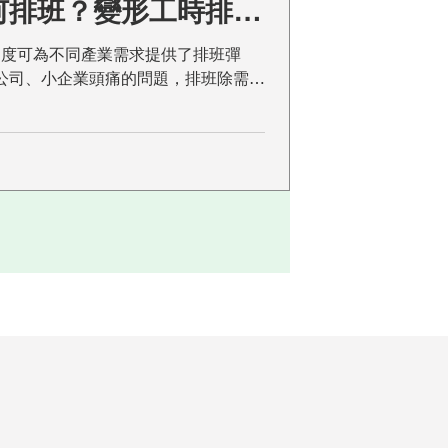
何排班？變形工時排班
工時制度可為不同產業需求提供了排班彈
公司、小企業頭痛的問題，排班除需考
更需符合勞基法規定，如何在靈活的工
來看看這篇吧！ 什麼是「變形工