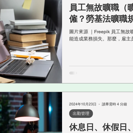
員工無故曠職（
僱？勞基法曠職
圖片來源 ｜Freepik 員
能造成業務損失。那麼，雇主
解僱呢？如果造成公司損失可
《勞基法》中對曠職的定義及相
2024年10月23日
讀畢需時 4 分鐘
出勤管理
休息日、休假日